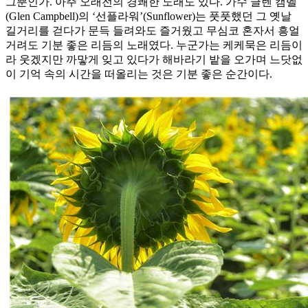
그뿐인가. 아주 오래전의 경쾌한 노래도 있다. 가수 글렌 캠벨
(Glen Campbell)의 ‘선플라워’(Sunflower)는 풋풋했던 그 옛날
길거리를 걷다가 문득 들려와도 즐거웠고 무심코 혼자서 흥얼
거려도 기분 좋은 리듬의 노래였다. 누군가는 케케묵은 리듬이
라 웃겠지만 까맣게 잊고 있다가 해바라기 밭을 오가며 느닷없
이 기억 속의 시간을 떠올리는 것은 기분 좋은 순간이다.