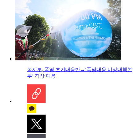
복지부, 폭염 초기대응반→‘폭염대응 비상대책본
부’ 격상 대응