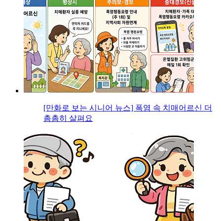
[만화로 보는 시니어 뉴스] 폭염 속 치매어르신 더
촘촘히 살펴요