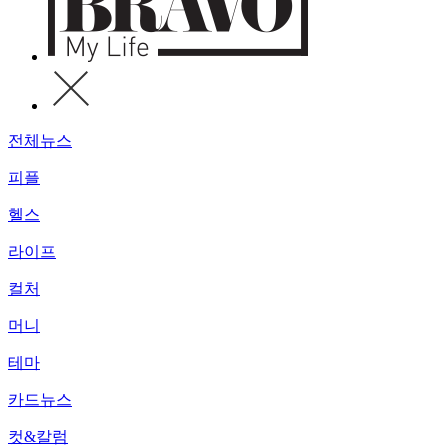
전체뉴스
피플
헬스
라이프
컬처
머니
테마
카드뉴스
컷&칼럼