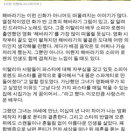
(사진 이현숙 시니어기자 )
해바라기는 이런 신화가 아니어도 떠올려지는 이야기가 많다.
열정적이었던 화가 반 고흐의 해바라기 그림이 있고, 잘 알려
진 드라마나 노래도 있다. 그중 이탈리아 배우 소피아 로렌이
출연했던 영화 ‘해바라기’를 가장 많이 떠올릴 듯싶다. 영화 시
작부터 끝도 없이 펼쳐지던 해바라기의 물결은 도대체 어떤 의
미인지 생각해볼 만했다. 게다가 배경 음악은 또 어찌나 가슴
저리게 했는지. 그뿐만 아니다. 어쩐지 해바라기와 소피아 로
렌의 인생도 함께 겹쳐지는 느낌이 들 때도 있다.
이탈리아 사람들이 파스타에 대해 자부심을 갖고 있듯 소피아
로렌도 파스타를 광적으로 좋아해서 "내 몸은 스파게티로 만
들어졌다"고 말할 정도였다. 가난했던 그녀가 영화배우가 되
고 싶었던 이유도 "그냥 다섯 가지 파스타를 매일 먹을 수 있는
집에 시집가는 게 꿈이어서…"라고 했다. 미모만큼 사랑스러
운 배우다.
그랬던 그녀는 16세에 만난, 이십여 년 나이 차이가 나는 영화
제작자 카를로 폰티와 결혼한다. 그리고 스타의 반열에 오른
뒤에도 스캔들이나 흔들림 없이 아름다운 인생을 살았다. 폐
합병증으로 남편 폰티가 먼저 세상을 떠난 뒤 재혼을 묻는 질