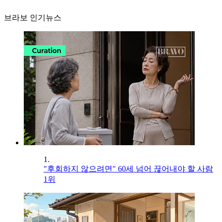
브라보 인기뉴스
1.
"후회하지 않으려면" 60세 넘어 끊어내야 할 사람
1위