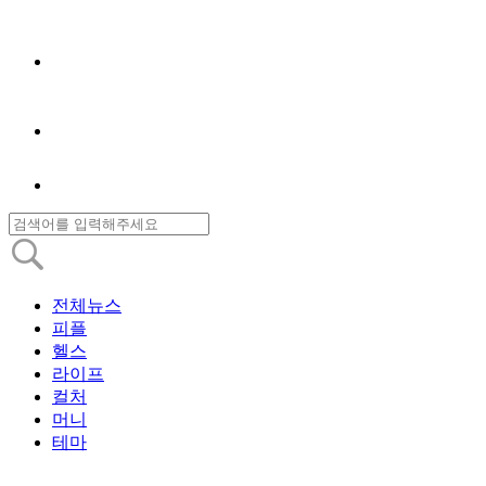
전체뉴스
피플
헬스
라이프
컬처
머니
테마