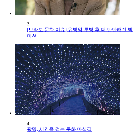
3.
[브라보 문화 이슈] 유방암 투병 후 더 단단해진 박
미선
4.
광명, 시간을 걷는 문화 마실길