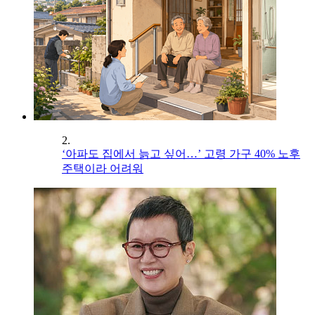
2.
‘아파도 집에서 늙고 싶어…’ 고령 가구 40% 노후
주택이라 어려워