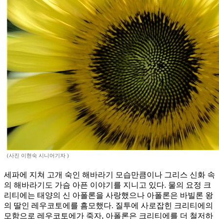
(사진 이현숙 시니어기자 )
세파에 지쳐 고개 숙인 해바라기 모습만큼이나 그리스 신화 속
의 해바라기도 가슴 아픈 이야기를 지니고 있다. 물의 요정 크
리티에는 태양의 신 아폴론을 사랑했으나 아폴론은 바빌론 왕
의 딸인 레우코토에를 흠모했다. 질투에 사로잡힌 크리티에의
모함으로 레우코토에가 죽자, 아폴론은 크리티에를 더 철저하