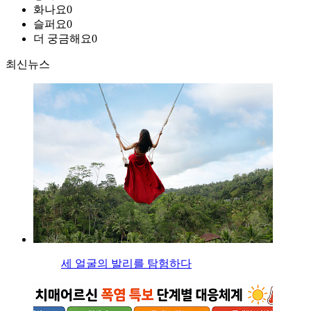
화나요
0
슬퍼요
0
더 궁금해요
0
최신뉴스
세 얼굴의 발리를 탐험하다