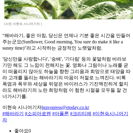
(사진 이현숙 시니어기자 )
“해바라기, 좋은 아침, 당신은 언제나 기분 좋은 시간을 만들어
주는군요(Sunflower, Good morning, You sure do make it like a
sunny time)"라고 시작하는 긍정적인 노랫말처럼.
'당신만을 사랑합니다', '숭배', '기다림' 등의 꽃말처럼 바라보
기만 해도 그 느낌이 전해지는 꽃. 영화나 그림이나 노래를 굳
이 떠올리지 않아도 하늘을 향한 그리움과 희망으로 태양을 따
라 고개를 돌리는 해바라기의 마음이 저절로 느껴진다. 비록
폭염과 폭우와 세상을 뒤덮은 바이러스가 기진맥진하게 할지
라도 해바라기의 노란 희망처럼 이 험한 시절을 모두들 잘 건
너가시기를.
이현숙 시니어기자
bravopress@etoday.co.kr
#해바라기
#소피아로렌
#아폴론
#크리티에
#이현숙시니어기
자
좋아요
0