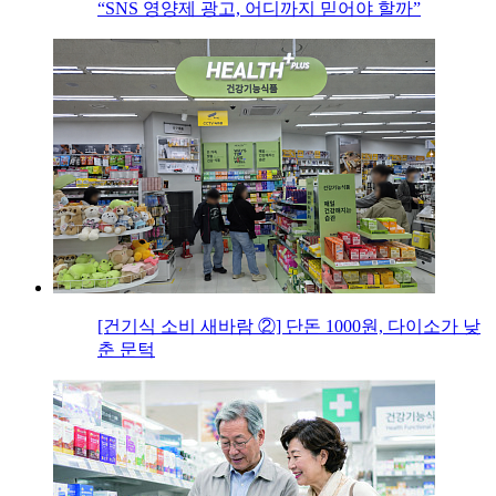
“SNS 영양제 광고, 어디까지 믿어야 할까”
[건기식 소비 새바람 ②] 단돈 1000원, 다이소가 낮
춘 문턱