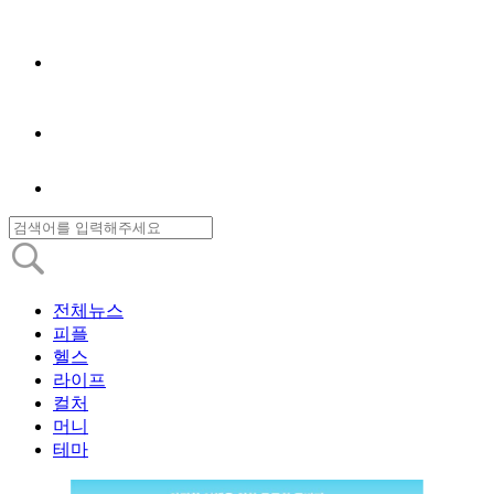
전체뉴스
피플
헬스
라이프
컬처
머니
테마