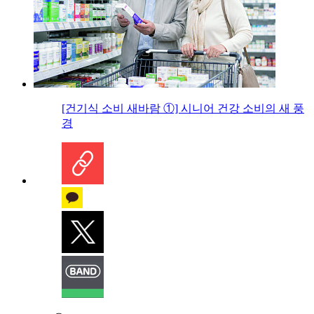
[건기식 소비 새바람 ①] 시니어 건강 소비의 새 풍
경