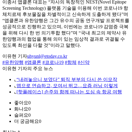
이종서 앱클론 대표는 “자사의 독창적인 NEST(Novel Epitope
Screening Technology) 플랫폼 기술을 이용해 이번 코로나19 항
체치료제 후보물질을 차별적이고 신속하게 도출하게 됐다”며
“앱클론과 유한양행은 그간 유수의 공동 연구개발 프로젝트를
성공적으로 진행하고 있으며, 이번에는 코로나19 감염증 극복
을 위해 다시 한 번 의기투합 했다”며 “국내 최고의 제약사 유
한양행과의 협업을 통해 의미 있는 임상적 결과로 귀결될 수
있도록 최선을 다할 것”이라고 말했다.
이유현 기자
uhyunl@etoday.co.kr
#유한양행
#앱클론
#코로나19
#항체
#신약
이유현 기자의 주요 뉴스
⌞
“내려놓으니 보였다” 퇴직 부부의 다시 쓴 이모작
⌞
앱으로 연습하고, 모여서 뛰고…요즘 러닝 이렇게
⌞
[핫플레이스] 손주와 함께 떠나는 도심 속 항공 여행
좋아요
0
화나요
0
슬퍼요
0
더 궁금해요
0