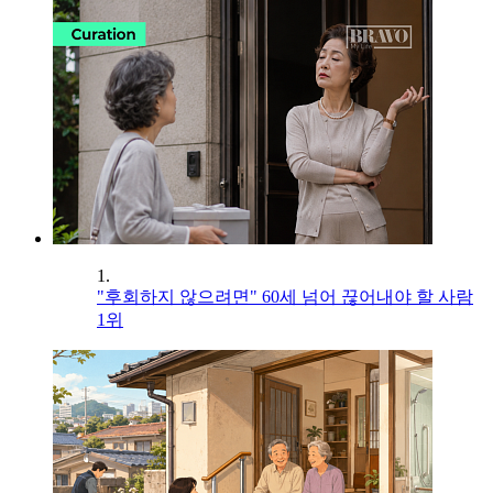
1.
"후회하지 않으려면" 60세 넘어 끊어내야 할 사람
1위