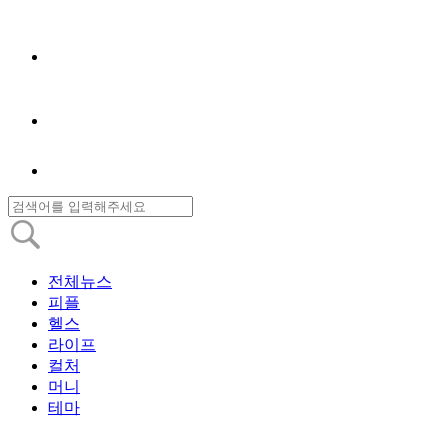
전체뉴스
피플
헬스
라이프
컬처
머니
테마