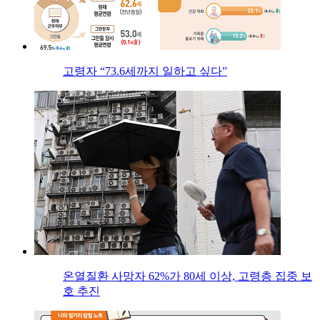
고령자 “73.6세까지 일하고 싶다”
온열질환 사망자 62%가 80세 이상, 고령층 집중 보
호 추진