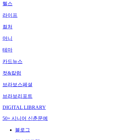
헬스
라이프
컬처
머니
테마
카드뉴스
컷&칼럼
브라보스페셜
브라보리포트
DIGITAL LIBRARY
50+ 시니어 신춘문예
블로그