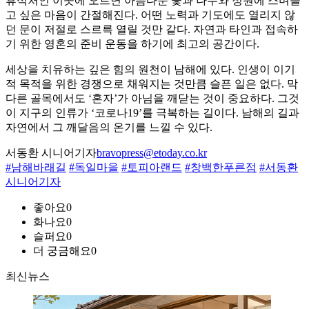
휴식처인 이곳에 오르면 아름다운 꽃과 나무와 정원에 스며들
고 싶은 마음이 간절해진다. 어떤 노력과 기도에도 열리지 않
던 문이 저절로 스르륵 열릴 것만 같다. 자연과 타인과 접속하
기 위한 영혼의 준비 운동을 하기에 최고의 공간이다.
세상을 치유하는 깊은 힘의 원천이 남해에 있다. 인생이 이기
적 목적을 위한 경쟁으로 채워지는 것만큼 슬픈 일은 없다. 막
다른 골목에서도 ‘혼자’가 아님을 깨닫는 것이 중요하다. 그것
이 지구의 인류가 ‘코로나19’를 극복하는 길이다. 남해의 길과
자연에서 그 깨달음의 온기를 느낄 수 있다.
서동환 시니어기자
bravopress@etoday.co.kr
#남해바래길
#독일마을
#토피아랜드
#창백한푸른점
#서동환
시니어기자
좋아요
0
화나요
0
슬퍼요
0
더 궁금해요
0
최신뉴스