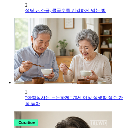
2.
설탕 vs 소금, 콩국수를 건강하게 먹는 법
3.
“아침식사는 든든하게” 70세 이상 식생활 점수 가
장 높아