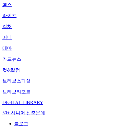
헬스
라이프
컬처
머니
테마
카드뉴스
컷&칼럼
브라보스페셜
브라보리포트
DIGITAL LIBRARY
50+ 시니어 신춘문예
블로그