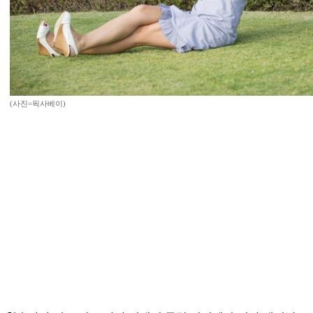
(사진=픽사베이)