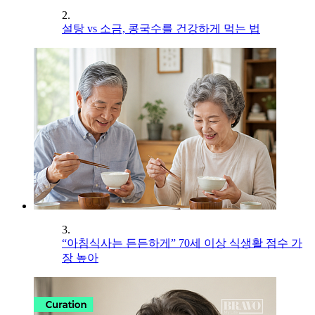
2.
설탕 vs 소금, 콩국수를 건강하게 먹는 법
3.
“아침식사는 든든하게” 70세 이상 식생활 점수 가
장 높아