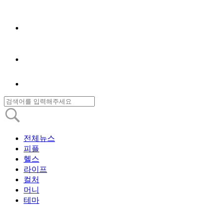
전체뉴스
피플
헬스
라이프
컬처
머니
테마