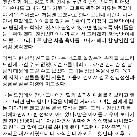
첫손자가 어느 정도 자라 편해질 무렵 이번엔 손녀가 태어났
다. 손녀도 그녀가 맡아 키웠다. 그토록 원하던 자유는 주말에
야 겨우 주어졌다. 처음엔 그랬다고 한다. 그런데 시간이 지나
면서 주말에도 아이들을 맡기는 상황이 잦아졌다. 그뿐만 아니
라 평일에도 회식이 있거나 볼일이 있으면 밤늦도록 아이들을
돌봐줘야 했다. 친정엄마이니까 편해서 그러겠지. 한동안 이해
도 했다. 그러나 두 딸은 차츰 육아를 그녀가 해야 할 당연한 일
처럼 생각했다.
어쩌다 한 번씩 친구들 만나는 낙으로 살았는데 손자들 보느라
모임에 나갈 수도 없었다. 손자를 데리고 나가면 민폐란 걸 잘
알기 때문에 그럴 수도 없었다. 그녀는 점점 우울해졌다. 육아
에 지치고 딸들을 향한 서운한 마음이 깊어져 결국 신경정신과
상담을 받을 지경에 이르렀다.
나는 모임에서 만난 그녀에게 딸과 솔직히 대화를 해보라고 했
다. 그러면 딸도 엄마 마음을 이해할 거라고. 그녀는 딸에게 힘
든 이야기를 했고 딸은 결국 휴직을 했다. 그러나 친정엄마를
이해하면서 내린 선택이 아니었다. 딸은 아이를 키우며 보내기
엔 자기 인생이 너무 아깝다면서 엄마에게 섭섭함을 내비쳤다
고 한다. 그 말이 그녀를 화나게 했다. "그럼 내 인생은?", "내
자식은 내가 키웠으니 네 자식은 네가 키워!" 했단다. 이후 그