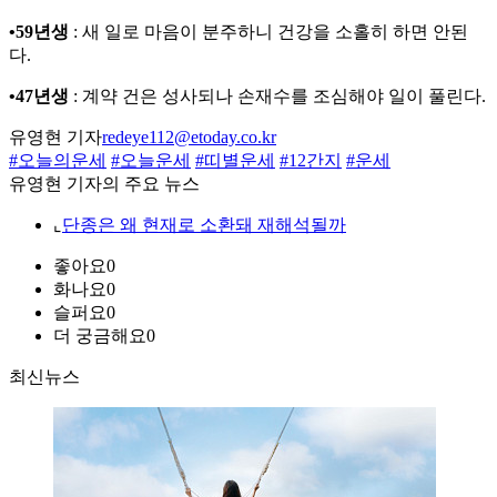
•59년생
: 새 일로 마음이 분주하니 건강을 소홀히 하면 안된
다.
•47년생
: 계약 건은 성사되나 손재수를 조심해야 일이 풀린다.
유영현 기자
redeye112@etoday.co.kr
#오늘의운세
#오늘운세
#띠별운세
#12간지
#운세
유영현 기자의 주요 뉴스
⌞
단종은 왜 현재로 소환돼 재해석될까
좋아요
0
화나요
0
슬퍼요
0
더 궁금해요
0
최신뉴스