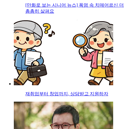
[만화로 보는 시니어 뉴스] 폭염 속 치매어르신 더
촘촘히 살펴요
재취업부터 창업까지, 상담받고 지원하자