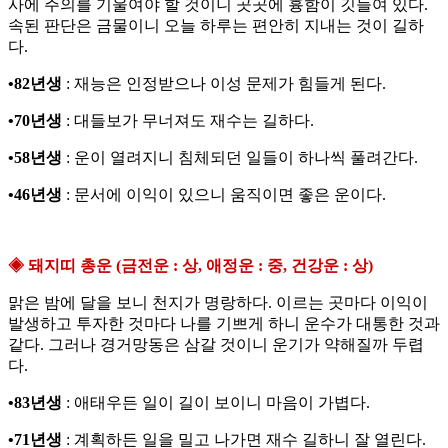
사에 주의를 기울여야 할 것이니 곳곳에 흉함이 깃들여 있다.
속된 판단은 금물이니 오늘 하루는 편안히 지내는 것이 길하
다.
•82년생
: 재능은 인정받으나 이성 문제가 힘들게 된다.
•70년생
: 대들보가 무너져도 재수는 길하다.
•58년생
: 운이 열려지니 침체되던 일들이 하나씩 풀려간다.
•46년생
: 문서에 이익이 있으니 움직이면 좋은 운이다.
◈ 돼지띠 총운 (금전운 : 상, 애정운 : 중, 건강운 : 상)
맑은 밤에 달을 보니 천지가 명랑하다. 이르는 곳마다 이익이
발생하고 투자한 것마다 나를 기쁘게 하니 운수가 대통한 것과
같다. 그러나 경거망동은 삼갈 것이니 운기가 약해질까 두렵
다.
•83년생
: 애태우든 일이 길이 보이니 마음이 가볍다.
•71년생
: 계획하든 일을 밀고 나가면 재수 길하니 잘 열린다.