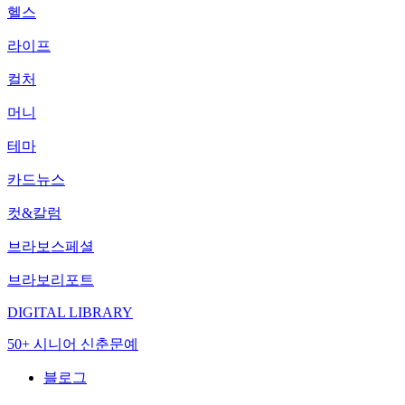
헬스
라이프
컬처
머니
테마
카드뉴스
컷&칼럼
브라보스페셜
브라보리포트
DIGITAL LIBRARY
50+ 시니어 신춘문예
블로그