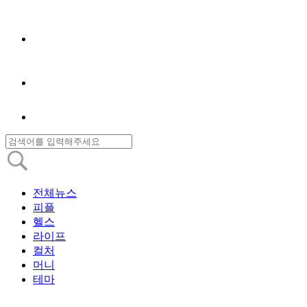
전체뉴스
피플
헬스
라이프
컬처
머니
테마