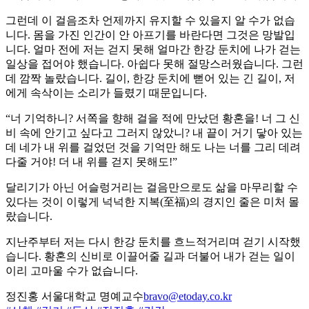
그런데 이 걸음조차 언제까지 유지할 수 있을지 알 수가 없습
니다. 몸을 가진 인간이 안 아프기를 바란다면 그것은 망발입
니다. 얼마 전에 저는 걷지 못해 얼마간 한강 둔치에 나가 걷는
일상을 접어야 했습니다. 아쉽다 못해 절망스러웠습니다. 그런
데 깜짝 놀랐습니다. 길이, 한강 둔치에 뻗어 있는 긴 길이, 저
에게 속삭이는 소리가 들렸기 때문입니다.
“너 기억하니? 서쪽을 향해 걸을 적에 만났던 황혼을! 너 그 신
비 속에 안기고 싶다고 그러지 않았니? 내 끝이 거기 닿아 있는
데 네가 내 위를 걸었던 것을 기억만 해도 나는 너를 그리 데려
다줄 거야! 더 내 위를 걷지 못해도!”
달리기가 아닌 어슬렁거리는 걸음만으로도 삶을 마무리할 수
있다는 것이 이렇게 넉넉한 지복(至福)의 경지인 줄은 미처 몰
랐습니다.
지난주부터 저는 다시 한강 둔치를 흐느적거리며 걷기 시작했
습니다. 황혼의 신비로 이끌어줄 길과 더불어 내가 걷는 일이
이리 고마울 수가 없습니다.
정진홍 서울대학교 명예교수
bravo@etoday.co.kr