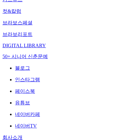
컷&칼럼
브라보스페셜
브라보리포트
DIGITAL LIBRARY
50+ 시니어 신춘문예
블로그
인스타그램
페이스북
유튜브
네이버카페
네이버TV
회사소개