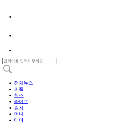
전체뉴스
피플
헬스
라이프
컬처
머니
테마