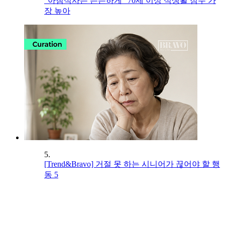
“아침식사는 든든하게” 70세 이상 식생활 점수 가
장 높아
5.
[Trend&Bravo] 거절 못 하는 시니어가 끊어야 할 행
동 5