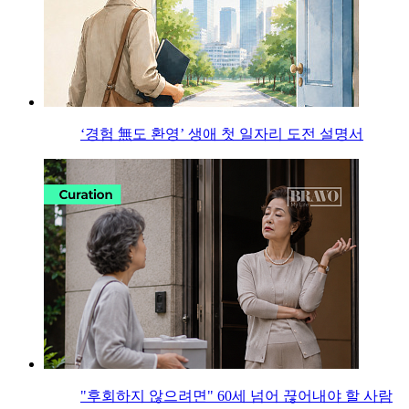
‘경험 無도 환영’ 생애 첫 일자리 도전 설명서
"후회하지 않으려면" 60세 넘어 끊어내야 할 사람