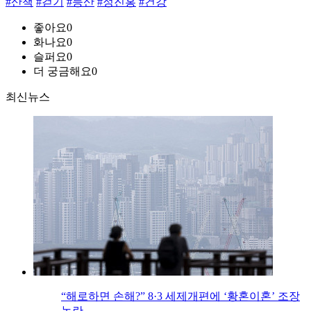
#산책
#걷기
#등산
#정진홍
#건강
좋아요
0
화나요
0
슬퍼요
0
더 궁금해요
0
최신뉴스
“해로하면 손해?” 8·3 세제개편에 ‘황혼이혼’ 조장
논란