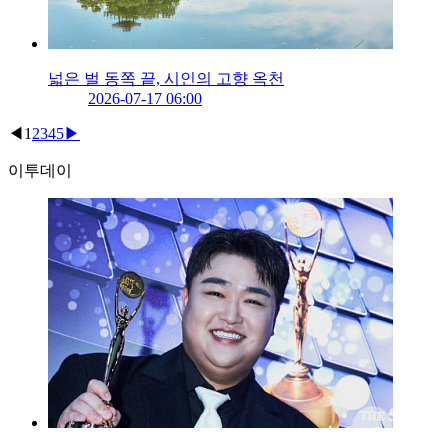
넓은 벌 동쪽 끝, 시인의 고향 옥천
2026-07-17 06:00
◀
1
2
3
4
5
▶
이투데이