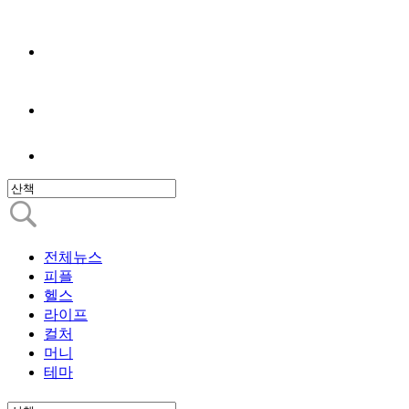
전체뉴스
피플
헬스
라이프
컬처
머니
테마