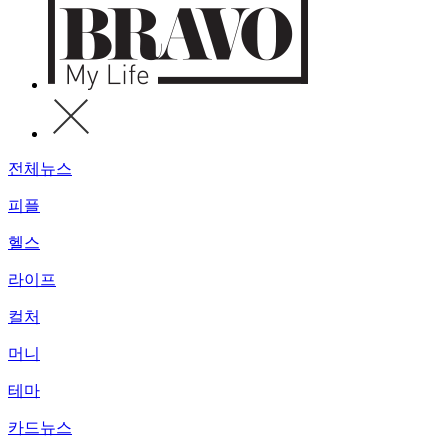
전체뉴스
피플
헬스
라이프
컬처
머니
테마
카드뉴스