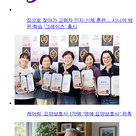
집으로 찾아가 고령자 인지·신체 훈련… 시니어 방
문 학습 ‘그레이스’ 출시
케어링, 요양보호사 170명 ‘명예 요양보호사’ 위촉