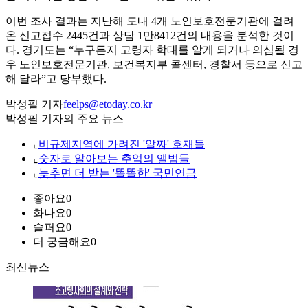
이번 조사 결과는 지난해 도내 4개 노인보호전문기관에 걸려
온 신고접수 2445건과 상담 1만8412건의 내용을 분석한 것이
다. 경기도는 “누구든지 고령자 학대를 알게 되거나 의심될 경
우 노인보호전문기관, 보건복지부 콜센터, 경찰서 등으로 신고
해 달라”고 당부했다.
박성필 기자
feelps@etoday.co.kr
박성필 기자의 주요 뉴스
⌞
비규제지역에 가려진 '알짜' 호재들
⌞
숫자로 알아보는 추억의 앨범들
⌞
늦추면 더 받는 '똘똘한' 국민연금
좋아요
0
화나요
0
슬퍼요
0
더 궁금해요
0
최신뉴스