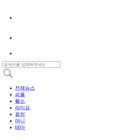
전체뉴스
피플
헬스
라이프
컬처
머니
테마