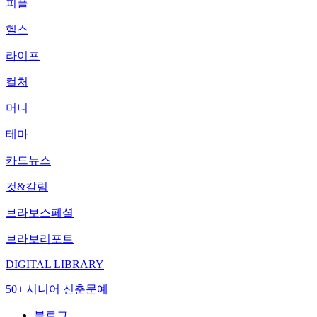
피플
헬스
라이프
컬처
머니
테마
카드뉴스
컷&칼럼
브라보스페셜
브라보리포트
DIGITAL LIBRARY
50+ 시니어 신춘문예
블로그