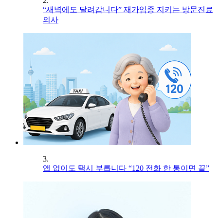
2.
“새벽에도 달려갑니다” 재가임종 지키는 방문진료
의사
3.
앱 없이도 택시 부릅니다 “120 전화 한 통이면 끝”