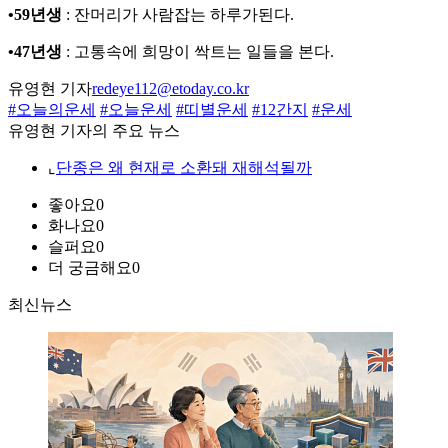
•59년생
: 잔머리가 사람잡는 하루가된다.
•47년생
: 고통속에 희망이 싹트는 일들을 본다.
유영현 기자
redeye112@etoday.co.kr
#오늘의운세
#오늘운세
#띠별운세
#12간지
#운세
유영현 기자의 주요 뉴스
⌞
단종은 왜 현재로 소환돼 재해석될까
좋아요
0
화나요
0
슬퍼요
0
더 궁금해요
0
최신뉴스