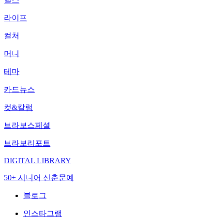
라이프
컬처
머니
테마
카드뉴스
컷&칼럼
브라보스페셜
브라보리포트
DIGITAL LIBRARY
50+ 시니어 신춘문예
블로그
인스타그램