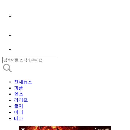
전체뉴스
피플
헬스
라이프
컬처
머니
테마