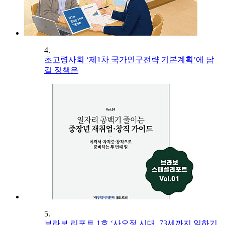
4.
초고령사회 ‘제1차 국가인구전략 기본계획’에 담
길 정책은
5.
브라보 리포트 1호 ‘사오정 시대, 73세까지 일하기