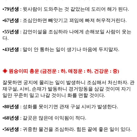
•79년생
: 윗사람이 도와주는 것 같았는데 도리어 해가 된다.
•67년생
: 조심안하면 빼앗기고 꾀임에 빠져 허우적거린다.
•55년생
: 감언이설을 조심하라 나에게 손해보일 사람이 웃는
다.
•43년생
: 말이 안 통하는 일이 생기나 마음에 두지말자.
◈ 원숭이띠 총운 (금전운 : 하, 애정운 : 하, 건강운 : 중)
잘못하면 궁지에 몰리는 일이 발생하니 조심해서 처신하자. 관
재구설, 시비, 손재가 발동하니 경거망동을 삼갈 것이며 자기
일만 꾸준히 밀고 나갈 것이니 화를 면할 것이다.
•80년생
: 성화를 못이기면 관재 구설 시비가 발생한다.
•68년생
: 갈곳은 많은데 이익됨이 적다.
•56년생
: 귀중한 물건을 조심하라. 힘든 끝에 좋은 일이 있다.