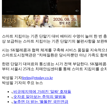
스마트 지킴이는 기존 단말기 대비 배터리 수명이 늘어 한 번 충
상 보급하는 스마트 지킴이는 기존 단말기의 불편사항을 보완해
시는 SK텔레콤과 협력 체계를 구축해 서비스 품질을 지속적으로
스마트도시정책관은 “치매질환은 당사자뿐만 아닌 가족도 함께 
한편 단말기 대여료와 통신료는 시가 전액 부담한다. SK텔레콤은
부터 서울시 25개소 치매안심센터를 통해 스마트 지킴이를 순
박성필 기자
feelps@etoday.co.kr
박성필 기자의 주요 뉴스
⌞
비규제지역에 가려진 '알짜' 호재들
⌞
숫자로 알아보는 추억의 앨범들
⌞
늦추면 더 받는 '똘똘한' 국민연금