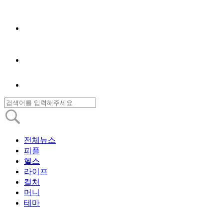
전체뉴스
피플
헬스
라이프
컬처
머니
테마