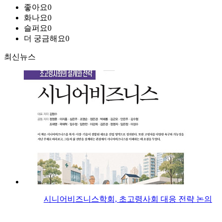
좋아요
0
화나요
0
슬퍼요
0
더 궁금해요
0
최신뉴스
시니어비즈니스학회, 초고령사회 대응 전략 논의