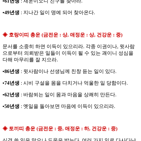
•61년생
: 재운이오니 친구를 찾아라.
•49년생
: 지나간 일이 명예 되어 찾아온다.
◈ 호랑이띠 총운 (금전운 : 상, 애정운 : 상, 건강운 : 중)
문서를 소중히 하면 이득이 있으리라. 각종 이권이나, 윗사람
으로부터 의뢰받은 일들이 이득이 될 수 있는 괘이니 성심을
다해 마무리를 잘 지으라.
•86년생
: 윗사람이나 선생님께 친창 듣는 일이 있다.
•74년생
: 시비 구설을 몸을 다치거나 억울한 일 당함이다.
•62년생
: 바람쐬는 일이 몸과 마음을 상쾌히 만든다.
•50년생
: 옛일을 돌아보면 마음에 이득이 있으리라.
◈ 토끼띠 총운 (금전운 : 중, 애정운 : 하, 건강운 : 중)
신경 쓸 일은 많으나 도움은 받는다. 여러 가지 일로 다사다난