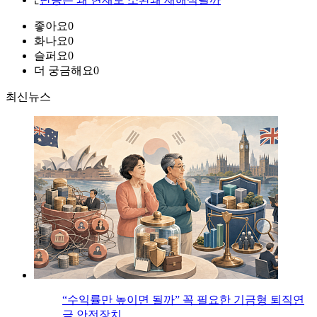
좋아요
0
화나요
0
슬퍼요
0
더 궁금해요
0
최신뉴스
“수익률만 높이면 될까” 꼭 필요한 기금형 퇴직연
금 안전장치