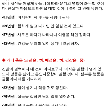
하니 처신을 어떻게 하느냐에 따라 운기의 영향이 좌우할 것이
다. 진실한 마음으로 타인을 대할 것이니 복이 그 안에 유한다.
•81년생
: 아지랑이 피어나듯 사랑이 핀다.
•69년생
: 힘차게 밀고 나가면 안 열릴 것이 없도다.
•57년생
: 새로운 마차가 나타나니 여행을 하면 길하다.
•45년생
: 건강을 무리할 일이 생기니 조심하자.
◈ 개띠 총운 (금전운 : 하, 애정운 : 하, 건강운 : 중)
깃발이 펄럭이나 내 것이 아니로구나. 아직은 길함이 멀리 있
으니 망동은 삼가고 은인자중함이 길할 것이다. 섣부른 행동은
금물이니 때를 기다리라.
•82년생
: 일이 생기니 먹을 것도 생긴다.
•70년생
: 설득을 잘하면 남의 일도 열어준다.
•58년생
: 몸이 곤하니 욕심을 내지 말자.