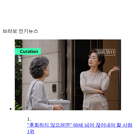
브라보 인기뉴스
1.
"후회하지 않으려면" 60세 넘어 끊어내야 할 사람
1위