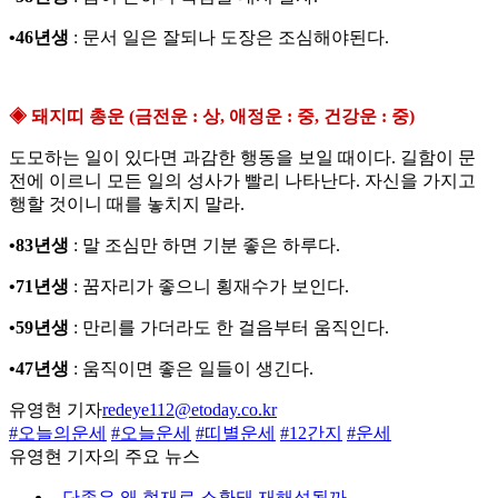
•46년생
: 문서 일은 잘되나 도장은 조심해야된다.
◈ 돼지띠 총운 (금전운 : 상, 애정운 : 중, 건강운 : 중)
도모하는 일이 있다면 과감한 행동을 보일 때이다. 길함이 문
전에 이르니 모든 일의 성사가 빨리 나타난다. 자신을 가지고
행할 것이니 때를 놓치지 말라.
•83년생
: 말 조심만 하면 기분 좋은 하루다.
•71년생
: 꿈자리가 좋으니 횡재수가 보인다.
•59년생
: 만리를 가더라도 한 걸음부터 움직인다.
•47년생
: 움직이면 좋은 일들이 생긴다.
유영현 기자
redeye112@etoday.co.kr
#오늘의운세
#오늘운세
#띠별운세
#12간지
#운세
유영현 기자의 주요 뉴스
⌞
단종은 왜 현재로 소환돼 재해석될까