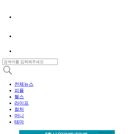
전체뉴스
피플
헬스
라이프
컬처
머니
테마