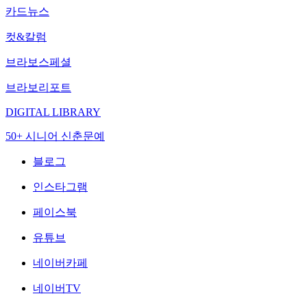
카드뉴스
컷&칼럼
브라보스페셜
브라보리포트
DIGITAL LIBRARY
50+ 시니어 신춘문예
블로그
인스타그램
페이스북
유튜브
네이버카페
네이버TV