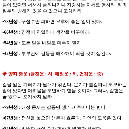
들이 있다면 서서히 풀려나가니 자중하는 자세로 행하라. 타의
질투와 방해가 있을 수 있으니 조심하라.
•78년생
: 구설수만 피하면 오후에 좋은 일이 있다.
•66년생
: 경쟁이 치열하니 생각을 바꾸어라.
•54년생
: 모든 일을 내일로 미루지 말자.
•42년생
: 부부간에 갈등을 해소해야 먹을 것이 생긴다.
◈ 양띠 총운 (금전운 : 하, 애정운 : 하, 건강운 : 중)
길을 잃은 기러기가 날개가 꺾인다. 운기가 불길하니 도모하는
일이 있다면 어려움을 모면하기 힘들 것이다. 그러나, 길함은
곧 있으니 포기하지 말라.
•79년생
: 애정 문제는 갈등만 생기고 주머니는 빈다.
•67년생
: 정신을 놓으면 생돈이 흐른다. 귀인의 도움은 있다.
•55년생
: 엉뚱한 구설 수만 피하면 명예가 오른다.