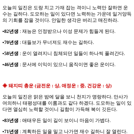
오늘의 일진은 도랑 치고 가재 잡는 격이니 노력만 잘하면 운
수는 길하다. 도모하는 일이 있다면 노력하는 가운데 일거양득
의 기회를 잡을 것이다. 안일한 생각은 버리고 매진하라.
•82년생
: 재능은 인정받으나 이성 문제가 힘들게 된다.
•70년생
: 대들보가 무너져도 재수는 길하다.
•58년생
: 운이 열려지니 침체되던 일들이 하나씩 풀려간다.
•46년생
: 문서에 이익이 있으니 움직이면 좋은 운이다.
◈ 돼지띠 총운 (금전운 : 상, 애정운 : 중, 건강운 : 상)
오늘의 일진은 맑은 밤에 달을 보니 천지가 명랑하다. 만사가
여의하니 태평성대를 이룸과도 같다 하겠다. 도모하는 일이 있
다면 열심히 노력할 것이니 길함이 가득해 복이 깃든다.
•83년생
: 애태우든 일이 길이 보이니 마음이 가볍다.
•71년생
: 계획하든 일을 밀고 나가면 재수 길하니 잘 열린다.