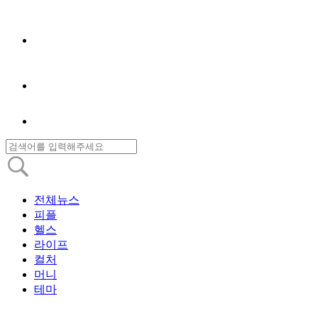
전체뉴스
피플
헬스
라이프
컬처
머니
테마