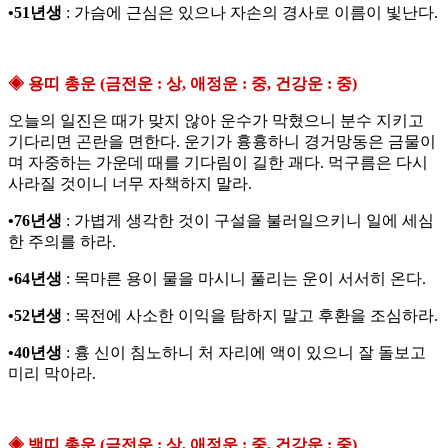
•51년생
: 가슴에 근심은 있으나 자손의 경사로 이름이 빛난다.
◈ 용띠 총운 (금전운 : 상, 애정운 : 중, 건강운 : 중)
오늘의 일진은 때가 맞지 않아 운수가 막혔으니 분수 지키고
기다리면 곤란을 면한다. 운기가 흉흉하니 경거망동은 금물이
며 자중하는 가운데 때를 기다림이 길한 괘다. 먹구름은 다시
사라질 것이니 너무 자책하지 말라.
•76년생
: 가볍게 생각한 것이 구설을 불러일으키니 일에 세심
한 주의를 하라.
•64년생
: 목마른 용이 물을 마시니 풀리는 운이 서서히 온다.
•52년생
: 목전에 사소한 이익을 탐하지 말고 후환을 조심하라.
•40년생
: 흉 신이 침노하니 처 자리에 액이 있으니 잘 돌보고
미리 막아라.
◈ 뱀띠 총운 (금전운 : 상, 애정운 : 중, 건강운 : 중)