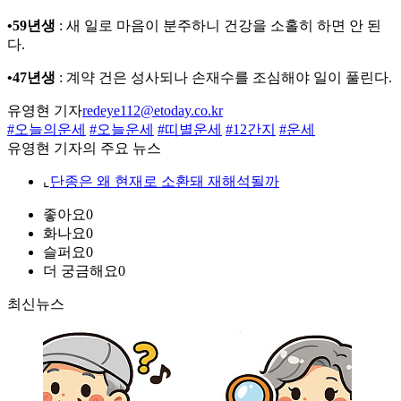
•59년생
: 새 일로 마음이 분주하니 건강을 소홀히 하면 안 된
다.
•47년생
: 계약 건은 성사되나 손재수를 조심해야 일이 풀린다.
유영현 기자
redeye112@etoday.co.kr
#오늘의운세
#오늘운세
#띠별운세
#12간지
#운세
유영현 기자의 주요 뉴스
⌞
단종은 왜 현재로 소환돼 재해석될까
좋아요
0
화나요
0
슬퍼요
0
더 궁금해요
0
최신뉴스