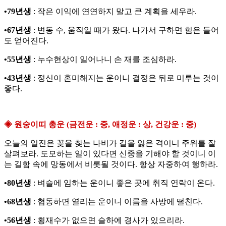
•79년생
: 작은 이익에 연연하지 말고 큰 계획을 세우라.
•67년생
: 변동 수, 움직일 때가 왔다. 나가서 구하면 힘은 들어
도 얻어진다.
•55년생
: 누수현상이 일어나니 손 재를 조심하라.
•43년생
: 정신이 혼미해지는 운이니 결정은 뒤로 미루는 것이
좋다.
◈ 원숭이띠 총운 (금전운 : 중, 애정운 : 상, 건강운 : 중)
오늘의 일진은 꽃을 찾는 나비가 길을 잃은 격이니 주위를 잘
살펴보라. 도모하는 일이 있다면 신중을 기해야 할 것이니 이
는 길함 속에 망동에서 비롯될 것이다. 항상 자중하여 행하라.
•80년생
: 벼슬에 임하는 운이니 좋은 곳에 취직 연락이 온다.
•68년생
: 협동하면 열리는 운이니 이름을 사방에 떨친다.
•56년생
: 횡재수가 없으면 슬하에 경사가 있으리라.