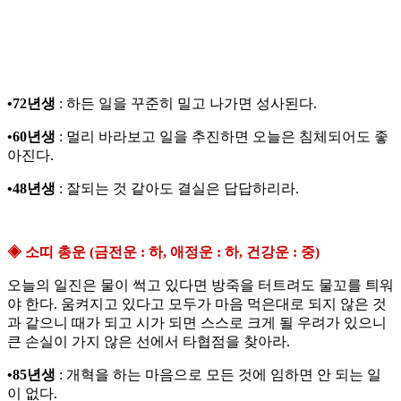
•72년생
: 하든 일을 꾸준히 밀고 나가면 성사된다.
•60년생
: 멀리 바라보고 일을 추진하면 오늘은 침체되어도 좋
아진다.
•48년생
: 잘되는 것 같아도 결실은 답답하리라.
◈ 소띠 총운 (금전운 : 하, 애정운 : 하, 건강운 : 중)
오늘의 일진은 물이 썩고 있다면 방죽을 터트려도 물꼬를 틔워
야 한다. 움켜지고 있다고 모두가 마음 먹은대로 되지 않은 것
과 같으니 때가 되고 시가 되면 스스로 크게 될 우려가 있으니
큰 손실이 가지 않은 선에서 타협점을 찾아라.
•85년생
: 개혁을 하는 마음으로 모든 것에 임하면 안 되는 일
이 없다.