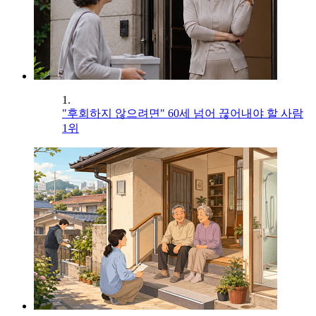
1.
"후회하지 않으려면" 60세 넘어 끊어내야 할 사람
1위