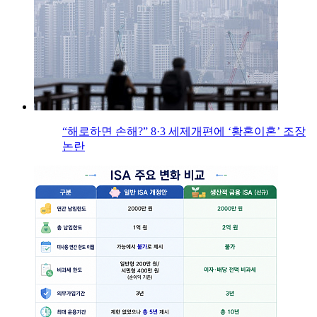
“해로하면 손해?” 8·3 세제개편에 ‘황혼이혼’ 조장
논란