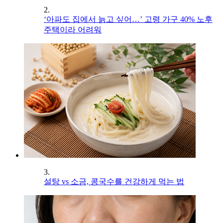
2.
‘아파도 집에서 늙고 싶어…’ 고령 가구 40% 노후
주택이라 어려워
3.
설탕 vs 소금, 콩국수를 건강하게 먹는 법