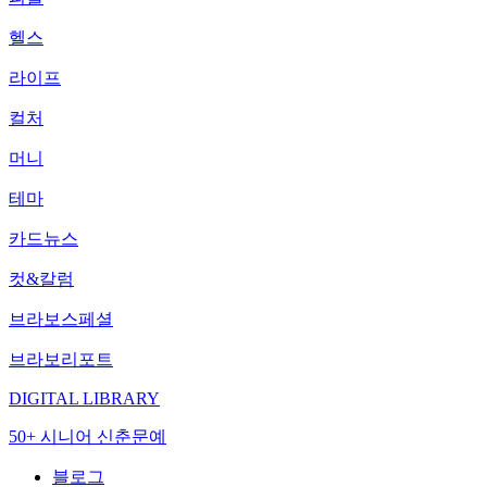
헬스
라이프
컬처
머니
테마
카드뉴스
컷&칼럼
브라보스페셜
브라보리포트
DIGITAL LIBRARY
50+ 시니어 신춘문예
블로그