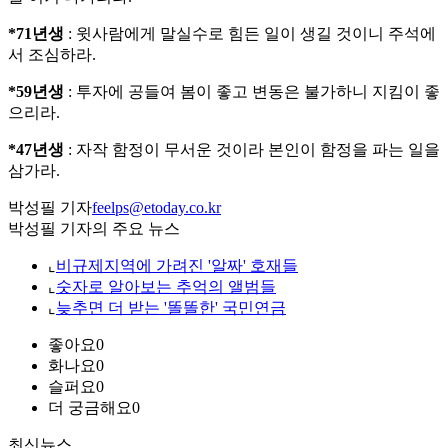
*71년생
: 윗사람에게 말실수로 힘든 일이 생길 것이니 주석에
서 조심하라.
*59년생
: 투자에 공들여 봄이 좋고 변동은 불가하니 지킴이 좋
으리라.
*47년생
: 자작 함정이 무서운 것이라 본인이 함정을 파는 일을
삼가라.
박성필 기자
feelps@etoday.co.kr
박성필 기자의 주요 뉴스
⌞
비규제지역에 가려진 '알짜' 호재들
⌞
숫자로 알아보는 추억의 앨범들
⌞
늦추면 더 받는 '똘똘한' 국민연금
좋아요
0
화나요
0
슬퍼요
0
더 궁금해요
0
최신뉴스