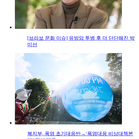
[브라보 문화 이슈] 유방암 투병 후 더 단단해진 박
미선
복지부, 폭염 초기대응반→‘폭염대응 비상대책본