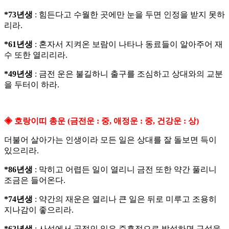
*73년생
: 힘든다고 수월한 곳에만 눈을 두면 인정을 받지 못하
리라.
*61년생
: 혼자서 지켜온 보람이 나타나 동료들이 알아주어 재
수 또한 열리리라.
*49년생
: 금전 운은 불길하니 출구를 조심하고 상대와의 교분
을 두터이 하라.
◈ 호랑이띠 총운 (금전운 : 중, 애정운 : 중, 건강운 : 상)
더불어 살아가는 인생이라 모든 일은 상대를 잘 돌보면 득이
있으리라.
*86년생
: 막히고 어렵든 일이 열리니 금전 또한 약간 풀리니
조금은 들어온다.
*74년생
: 약간의 재운은 열리나 큰 일은 뒤로 미루고 조용히
지나감이 좋으리라.
*62년생
: 사석에서 공적인 일은 즉흥적으로 발설하면 구설을