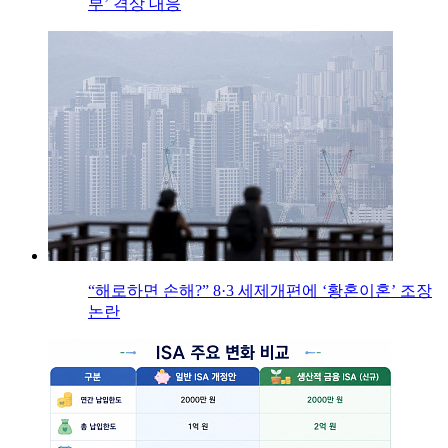
부’ 격상 대응
“해로하면 손해?” 8·3 세제개편에 ‘황혼이혼’ 조장
논란