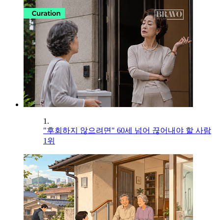
1.
"후회하지 않으려면" 60세 넘어 끊어내야 할 사람
1위