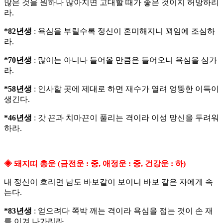
많은 것을 원하나 많아지면 고대할 때가 좋은 것이지 허망하리
라.
*82년생
: 욕심을 부릴수록 정신이 혼미해지니 꾀임에 조심하
라.
*70년생
: 많이는 아니나 들어올 만큼은 들어오니 욕심을 삼가
라.
*58년생
: 인사할 곳에 제대로 하면 재수가 열려 엉뚱한 이득이
생긴다.
*46년생
: 갓 끈과 치마끈이 풀리는 격이라 이성 망신을 두려워
하라.
◈ 돼지띠 총운 (금전운 : 중, 애정운 : 중, 건강운 : 하)
내 정신이 흐리면 남도 바보같이 보이니 바보 같은 자에게 속
는다.
*83년생
: 얻으려다 쪽박 깨는 격이라 욕심을 접는 것이 손 재
를 이겨 나가리라.