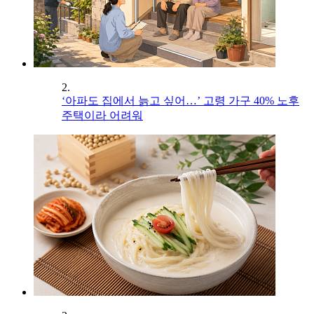
2.
‘아파도 집에서 늙고 싶어…’ 고령 가구 40% 노후
주택이라 어려워