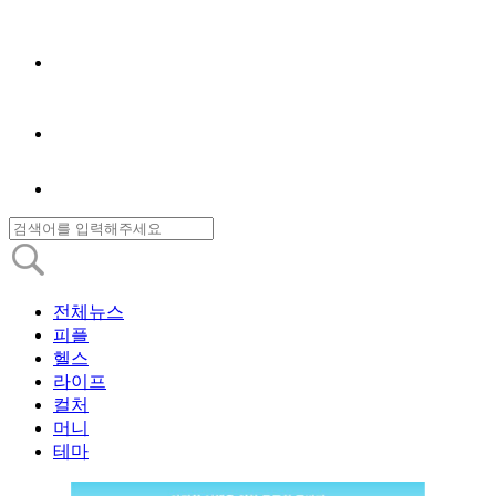
전체뉴스
피플
헬스
라이프
컬처
머니
테마