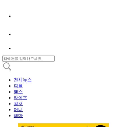
전체뉴스
피플
헬스
라이프
컬처
머니
테마