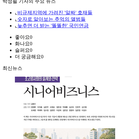
박성필 기자의 주요 뉴스
⌞
비규제지역에 가려진 '알짜' 호재들
⌞
숫자로 알아보는 추억의 앨범들
⌞
늦추면 더 받는 '똘똘한' 국민연금
좋아요
0
화나요
0
슬퍼요
0
더 궁금해요
0
최신뉴스