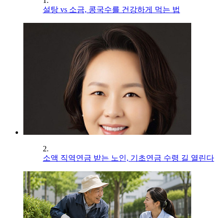
1.
설탕 vs 소금, 콩국수를 건강하게 먹는 법
2.
소액 직역연금 받는 노인, 기초연금 수령 길 열린다