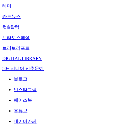
테마
카드뉴스
컷&칼럼
브라보스페셜
브라보리포트
DIGITAL LIBRARY
50+ 시니어 신춘문예
블로그
인스타그램
페이스북
유튜브
네이버카페