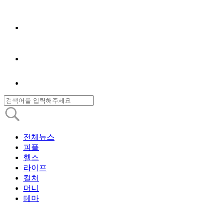
전체뉴스
피플
헬스
라이프
컬처
머니
테마