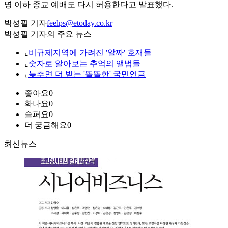
명 이하 종교 예배도 다시 허용한다고 발표했다.
박성필 기자
feelps@etoday.co.kr
박성필 기자의 주요 뉴스
⌞
비규제지역에 가려진 '알짜' 호재들
⌞
숫자로 알아보는 추억의 앨범들
⌞
늦추면 더 받는 '똘똘한' 국민연금
좋아요
0
화나요
0
슬퍼요
0
더 궁금해요
0
최신뉴스