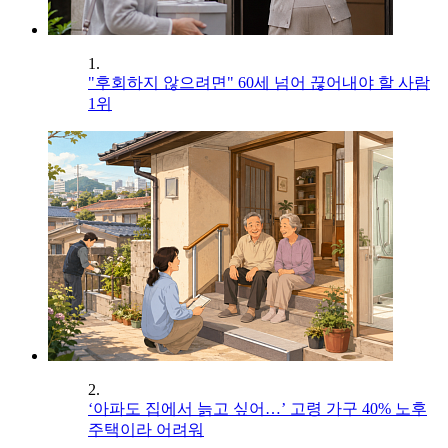
1.
"후회하지 않으려면" 60세 넘어 끊어내야 할 사람
1위
2.
‘아파도 집에서 늙고 싶어…’ 고령 가구 40% 노후
주택이라 어려워