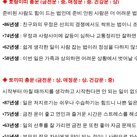
◈ 호랑이띠 총운 (금전운 : 중, 애정운 : 중, 건강운 : 상)
준비된 사람도 힘이 드는 법인데 준비 안된 사람은 더 어려운 
•86년생
: 친구와의 우정은 선의의 경쟁에서도 싹트는 법이니 조
•74년생
: 우정과 사랑사이에 갈등이 심하나 교통정리만 잘하면
•62년생
: 쉽게 생각한 일이 사람 잡는 법이라 정성을 다하지 
•50년생
: 이번 일은 가족과 상의하면 어려운 상황에서 벗어날 
◈ 토끼띠 총운 (금전운 : 상, 애정운 : 상, 건강운 : 중)
시작부터 마칠 때까지를 생각하고 시작한다면 안 되는 일이 없
•87년생
: 일은 저지르기는 쉬우나 수습하기는 힘드니 나쁜 일은
•75년생
: 금전 운이 좋고 연인과 즐거운 시간은 스트레스를 해
•63년생
: 일의 선후를 잘 가리면 금전 운 또한 좋아 자금 문제도
•51년생
: 부모의 정은 자식에게 약이 되는 것이니 사랑으로 자