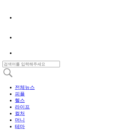
전체뉴스
피플
헬스
라이프
컬처
머니
테마