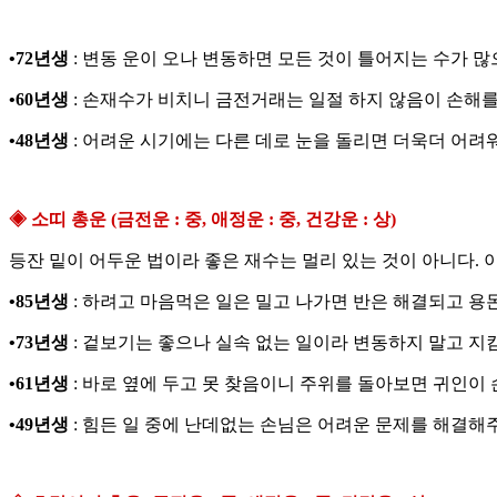
•72년생
: 변동 운이 오나 변동하면 모든 것이 틀어지는 수가 
•60년생
: 손재수가 비치니 금전거래는 일절 하지 않음이 손해를
•48년생
: 어려운 시기에는 다른 데로 눈을 돌리면 더욱더 어려
◈ 소띠 총운 (금전운 : 중, 애정운 : 중, 건강운 : 상)
등잔 밑이 어두운 법이라 좋은 재수는 멀리 있는 것이 아니다.
•85년생
: 하려고 마음먹은 일은 밀고 나가면 반은 해결되고 용
•73년생
: 겉보기는 좋으나 실속 없는 일이라 변동하지 말고 지
•61년생
: 바로 옆에 두고 못 찾음이니 주위를 돌아보면 귀인이 
•49년생
: 힘든 일 중에 난데없는 손님은 어려운 문제를 해결해