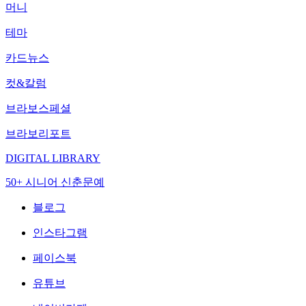
머니
테마
카드뉴스
컷&칼럼
브라보스페셜
브라보리포트
DIGITAL LIBRARY
50+ 시니어 신춘문예
블로그
인스타그램
페이스북
유튜브