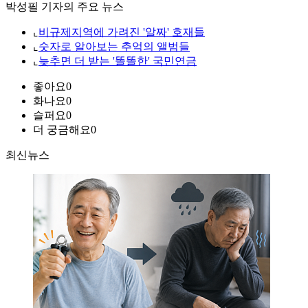
박성필 기자의 주요 뉴스
⌞
비규제지역에 가려진 '알짜' 호재들
⌞
숫자로 알아보는 추억의 앨범들
⌞
늦추면 더 받는 '똘똘한' 국민연금
좋아요
0
화나요
0
슬퍼요
0
더 궁금해요
0
최신뉴스