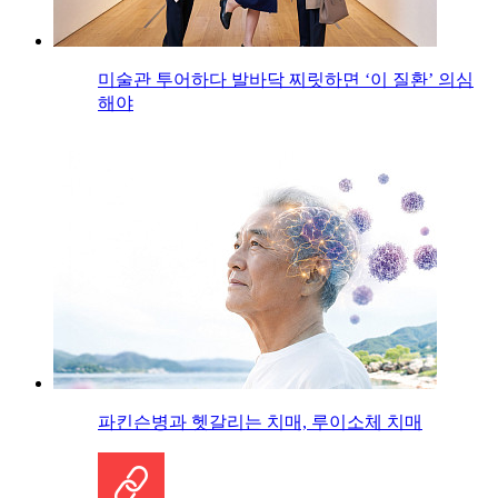
미술관 투어하다 발바닥 찌릿하면 ‘이 질환’ 의심
해야
파킨슨병과 헷갈리는 치매, 루이소체 치매