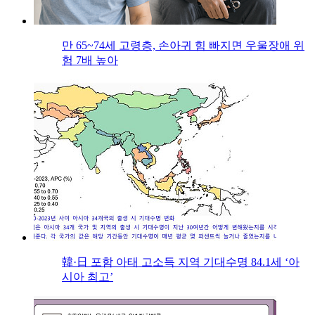
만 65~74세 고령층, 손아귀 힘 빠지면 우울장애 위
험 7배 높아
韓·日 포함 아태 고소득 지역 기대수명 84.1세 ‘아
시아 최고’