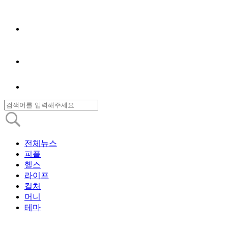
전체뉴스
피플
헬스
라이프
컬처
머니
테마