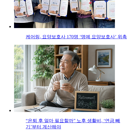
케어링, 요양보호사 170명 ‘명예 요양보호사’ 위촉
“은퇴 후 얼마 필요할까” 노후 생활비, ‘연금 빼
기’부터 계산해야