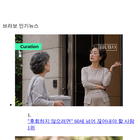
브라보 인기뉴스
1.
"후회하지 않으려면" 60세 넘어 끊어내야 할 사람
1위