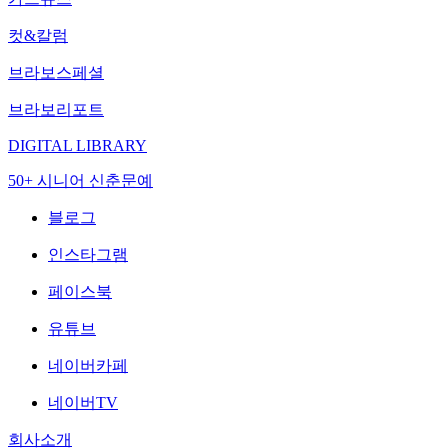
컷&칼럼
브라보스페셜
브라보리포트
DIGITAL LIBRARY
50+ 시니어 신춘문예
블로그
인스타그램
페이스북
유튜브
네이버카페
네이버TV
회사소개