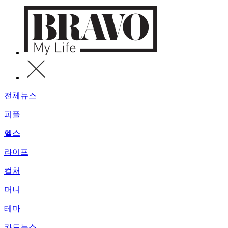
전체뉴스
피플
헬스
라이프
컬처
머니
테마
카드뉴스