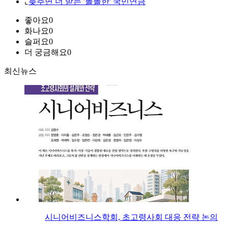
⌞
늦추면 더 받는 '똘똘한' 국민연금
좋아요
0
화나요
0
슬퍼요
0
더 궁금해요
0
최신뉴스
시니어비즈니스학회, 초고령사회 대응 전략 논의