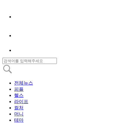
전체뉴스
피플
헬스
라이프
컬처
머니
테마