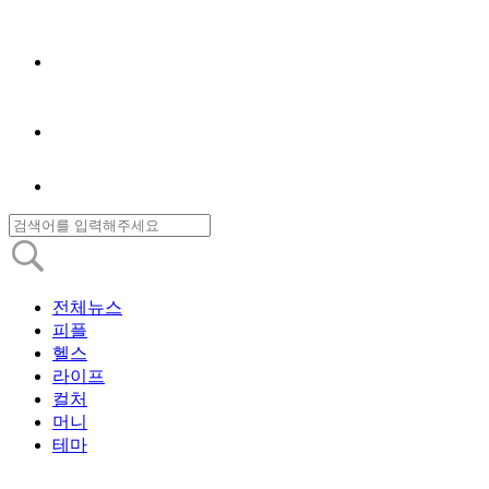
전체뉴스
피플
헬스
라이프
컬처
머니
테마