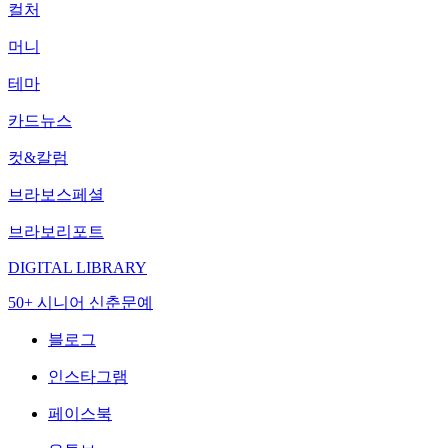
컬처
머니
테마
카드뉴스
컷&칼럼
브라보스페셜
브라보리포트
DIGITAL LIBRARY
50+ 시니어 신춘문예
블로그
인스타그램
페이스북