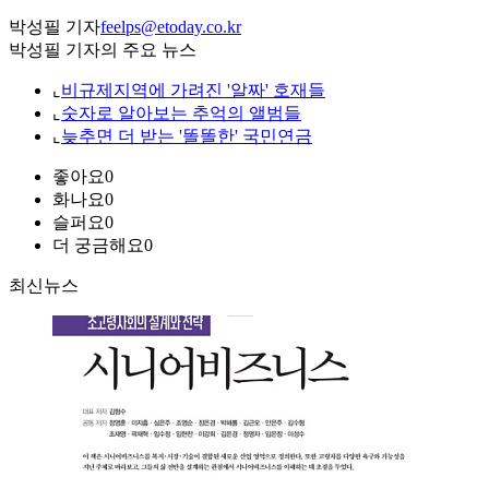
박성필 기자
feelps@etoday.co.kr
박성필 기자의 주요 뉴스
⌞
비규제지역에 가려진 '알짜' 호재들
⌞
숫자로 알아보는 추억의 앨범들
⌞
늦추면 더 받는 '똘똘한' 국민연금
좋아요
0
화나요
0
슬퍼요
0
더 궁금해요
0
최신뉴스