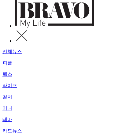
전체뉴스
피플
헬스
라이프
컬처
머니
테마
카드뉴스