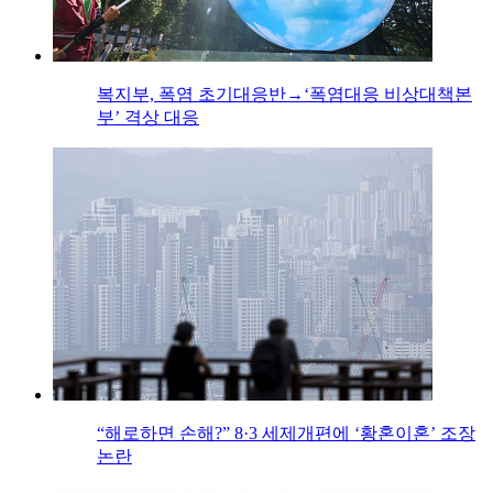
복지부, 폭염 초기대응반→‘폭염대응 비상대책본
부’ 격상 대응
“해로하면 손해?” 8·3 세제개편에 ‘황혼이혼’ 조장
논란