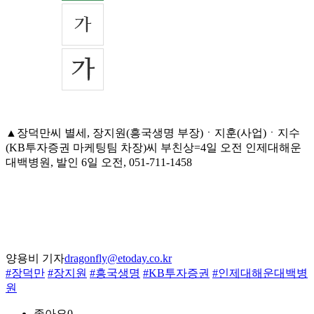
▲장덕만씨 별세, 장지원(흥국생명 부장)ㆍ지훈(사업)ㆍ지수
(KB투자증권 마케팅팀 차장)씨 부친상=4일 오전 인제대해운
대백병원, 발인 6일 오전, 051-711-1458
양용비 기자
dragonfly@etoday.co.kr
#장덕만
#장지원
#흥국생명
#KB투자증권
#인제대해운대백병
원
좋아요
0