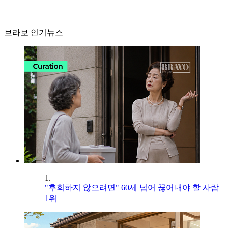
브라보 인기뉴스
1.
"후회하지 않으려면" 60세 넘어 끊어내야 할 사람
1위