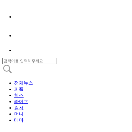
전체뉴스
피플
헬스
라이프
컬처
머니
테마