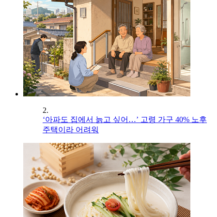
2.
‘아파도 집에서 늙고 싶어…’ 고령 가구 40% 노후
주택이라 어려워