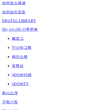
브라보스페셜
브라보리포트
DIGITAL LIBRARY
50+ 시니어 신춘문예
블로그
인스타그램
페이스북
유튜브
네이버카페
네이버TV
회사소개
구독신청