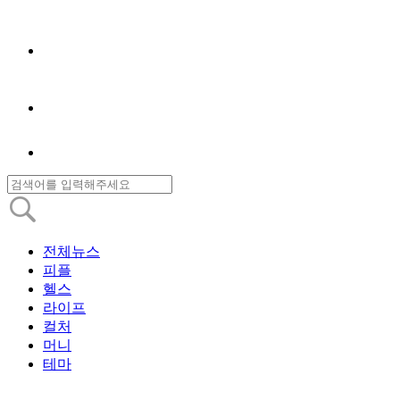
전체뉴스
피플
헬스
라이프
컬처
머니
테마