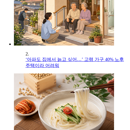
2.
‘아파도 집에서 늙고 싶어…’ 고령 가구 40% 노후
주택이라 어려워