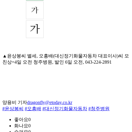
▲윤상봉씨 별세, 오흥배(대신정기화물자동차 대표이사)씨 모
친상=4일 오전 청주병원, 발인 6일 오전, 043-224-2891
양용비 기자
dragonfly@etoday.co.kr
#윤상봉씨
#오흥배
#대신정기화물자동차
#청주병원
좋아요
0
화나요
0
슬퍼요
0