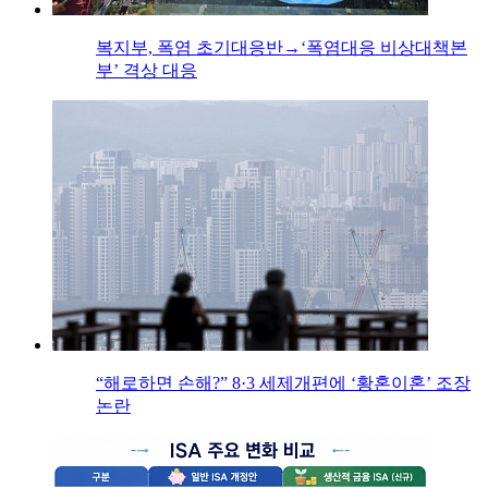
복지부, 폭염 초기대응반→‘폭염대응 비상대책본
부’ 격상 대응
“해로하면 손해?” 8·3 세제개편에 ‘황혼이혼’ 조장
논란