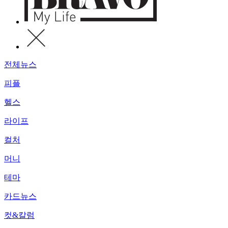
전체뉴스
피플
헬스
라이프
컬처
머니
테마
카드뉴스
컷&칼럼