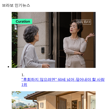
브라보 인기뉴스
1.
"후회하지 않으려면" 60세 넘어 끊어내야 할 사람
1위