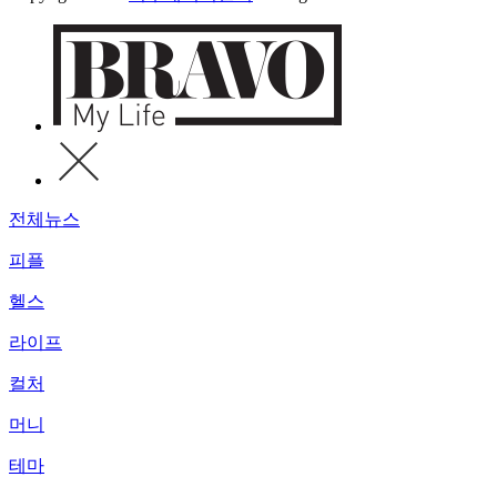
전체뉴스
피플
헬스
라이프
컬처
머니
테마