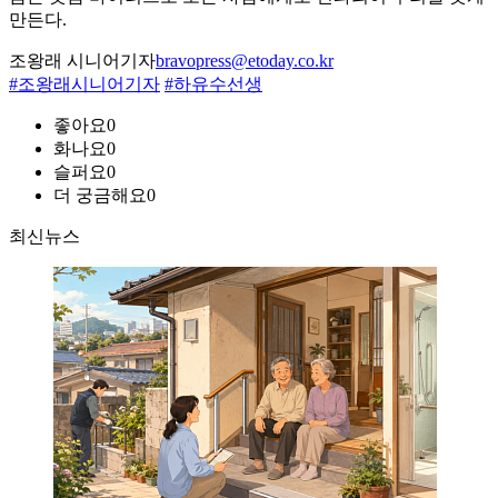
만든다.
조왕래 시니어기자
bravopress@etoday.co.kr
#조왕래시니어기자
#하유수선생
좋아요
0
화나요
0
슬퍼요
0
더 궁금해요
0
최신뉴스