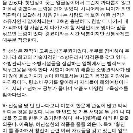
을 만났다. 첫인상이 웃는 얼굴상이어서 그런지 까다롭지 않고
마음씨 좋겠다는 느낌을 먼저 받았다. 시니어라는 나이가 되면
직관력이 발달해서 처음 만나는 사람도 척 보면 어떤 성격의
소유자인지 알아차리는데 3초면 충분하다. 한발 더 나가서 내
가 피해야 할 사람인지 다가가야 할 사람인지도 몇마다 말을
섞으면 느낌이 있다. 경륜이라는 시간 덕분이지만 신통하게도
대부분 적중한다.
하 선생은 전직이 고위소방공무원이었다. 문무를 겸비하여 우
리나라 최고의 기술자격인 ‘소방관리사’자격증을 갖고 있다.
소방관리사는 소방시설물을 점검하는 업체에서는 법적으로
의무고용을 해야 한다. 시험이 어려워 배출된 소방관리사가 많
지 않아 희소가치가 높아 현재로서는 최고의 몸값을 자랑하는
자격증이다. 평소 배우기를 좋아해서 자식들이 해외여행이나
다니시라고 권해도 공부가 좋다며 요즘도 다양한 교육장소를
찾아다닌다.
하 선생을 몇 번 만나다보니 이분이 한문에 관심이 많고 박식
하다는 것을 알았다. 나는 한 번도 못 가본 서당을 두 번이나 다
녔을 정도로 한문 기초가탄탄하다. 한시(漢詩)를 여러 편 줄줄
외운다. 이옥봉, 허난설헌의 작품을 줄줄 외운다. 특히 ‘황진
이’를 좋아해서 황진이 관련 여러 자료들을 갖고 있는데 앞으