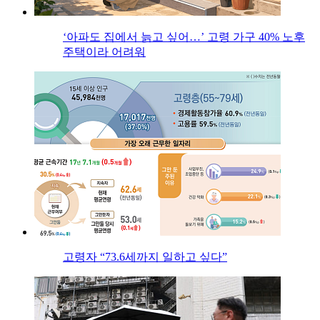
‘아파도 집에서 늙고 싶어…’ 고령 가구 40% 노후
주택이라 어려워
고령자 “73.6세까지 일하고 싶다”