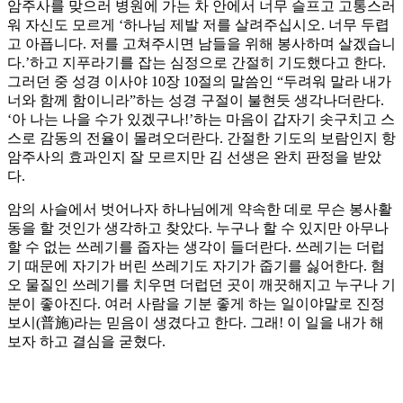
암주사를 맞으러 병원에 가는 차 안에서 너무 슬프고 고통스러
워 자신도 모르게 ‘하나님 제발 저를 살려주십시오. 너무 두렵
고 아픕니다. 저를 고쳐주시면 남들을 위해 봉사하며 살겠습니
다.’하고 지푸라기를 잡는 심정으로 간절히 기도했다고 한다.
그러던 중 성경 이사야 10장 10절의 말씀인 “두려워 말라 내가
너와 함께 함이니라”하는 성경 구절이 불현듯 생각나더란다.
‘아 나는 나을 수가 있겠구나!’하는 마음이 갑자기 솟구치고 스
스로 감동의 전율이 몰려오더란다. 간절한 기도의 보람인지 항
암주사의 효과인지 잘 모르지만 김 선생은 완치 판정을 받았
다.
암의 사슬에서 벗어나자 하나님에게 약속한 데로 무슨 봉사활
동을 할 것인가 생각하고 찾았다. 누구나 할 수 있지만 아무나
할 수 없는 쓰레기를 줍자는 생각이 들더란다. 쓰레기는 더럽
기 때문에 자기가 버린 쓰레기도 자기가 줍기를 싫어한다. 혐
오 물질인 쓰레기를 치우면 더럽던 곳이 깨끗해지고 누구나 기
분이 좋아진다. 여러 사람을 기분 좋게 하는 일이야말로 진정
보시(普施)라는 믿음이 생겼다고 한다. 그래! 이 일을 내가 해
보자 하고 결심을 굳혔다.