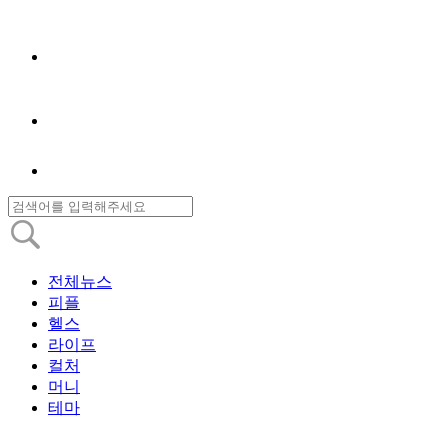
전체뉴스
피플
헬스
라이프
컬처
머니
테마