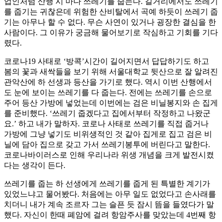
업인처럼 산행 시 마다 쓰레기를 줍는다. 길거리에서도 쓰레기
를 줍기는 귀찮은데 위험한 산비탈에서 곡예 하듯이 쓰레기 줍
기는 아무나 할 수 없다. 무슨 사연이 있거나 굉장한 결심을 한
사람이다. 그 이유가 궁금해 물어보기로 작심하고 기회를 기다
렸다.
코로나19 사태로 ‘방콕’시간이 길어지면서 답답하기도 하고
봄의 꽃과 새싹들을 보기 위해 서울대학교 뒷산으로 잘 알려진
관악산에 하 선생과 등산을 가기로 했다. 역시 이번 산행에서
도 눈에 보이는 쓰레기를 다 줍는다. 전에는 쓰레기를 손으로
주어 등산 가방에 넣었는데 이번에는 검은 비닐봉지와 손 집게
를 준비했다. ‘쓰레기 줍겠다고 집에서부터 작정하고 나왔군
요.’ 하고 내가 말하자. 코로나 사태로 쓰레기를 직접 줍거나
가방에 그냥 넣기도 비위생적인 것 같아 집게로 집고 검은 비
닐에 담아 집으로 갖고 가서 쓰레기봉투에 버린다고 말한다.
코로나바이러스로 인해 우리나라 위생 개념을 크게 발전시켰
다는 생각이 든다.
쓰레기를 줍는 하 선생에게 쓰레기를 줍게 된 특별한 계기가
있었느냐고 물어봤다. 처음에는 아무 일도 없었다고 손사래를
치더니 내가 계속 조르자 그는 슬픈 듯 잠시 뜸을 들였다가 말
했다. 자신이 한때 폐암에 걸려 항암주사를 맞았는데 4번째 항