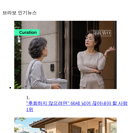
브라보 인기뉴스
1.
"후회하지 않으려면" 60세 넘어 끊어내야 할 사람
1위