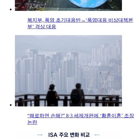
복지부, 폭염 초기대응반→‘폭염대응 비상대책본
부’ 격상 대응
“해로하면 손해?” 8·3 세제개편에 ‘황혼이혼’ 조장
논란