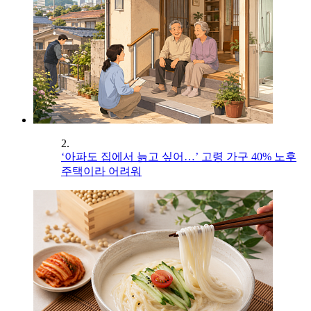
2.
‘아파도 집에서 늙고 싶어…’ 고령 가구 40% 노후
주택이라 어려워