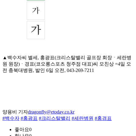
▲백수자씨 별세, 홍광표(크리스탈밸리 골프장 회장ㆍ세란병
원 원장)ㆍ경표(코오롱스포츠 청주점 대표)씨 모친상 =4일 오
전 충북대병원, 발인 6일 오전, 043-269-7211
양용비 기자
dragonfly@etoday.co.kr
#백수자
#홍광표
#크리스탈밸리
#세란병원
#홍경표
좋아요
0
화나요
0