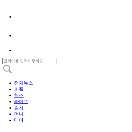
전체뉴스
피플
헬스
라이프
컬처
머니
테마