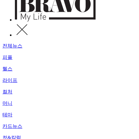
전체뉴스
피플
헬스
라이프
컬처
머니
테마
카드뉴스
컷&칼럼