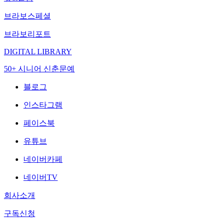
브라보스페셜
브라보리포트
DIGITAL LIBRARY
50+ 시니어 신춘문예
블로그
인스타그램
페이스북
유튜브
네이버카페
네이버TV
회사소개
구독신청