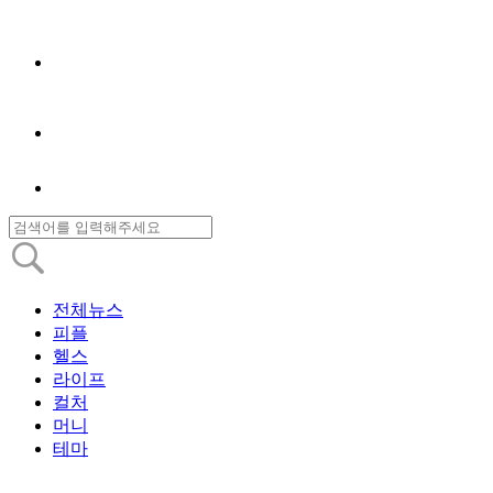
전체뉴스
피플
헬스
라이프
컬처
머니
테마