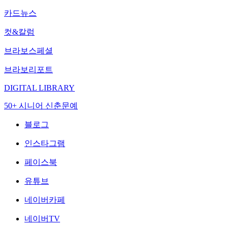
카드뉴스
컷&칼럼
브라보스페셜
브라보리포트
DIGITAL LIBRARY
50+ 시니어 신춘문예
블로그
인스타그램
페이스북
유튜브
네이버카페
네이버TV