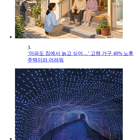
3.
‘아파도 집에서 늙고 싶어…’ 고령 가구 40% 노후
주택이라 어려워