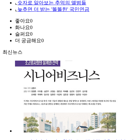
⌞
숫자로 알아보는 추억의 앨범들
⌞
늦추면 더 받는 '똘똘한' 국민연금
좋아요
0
화나요
0
슬퍼요
0
더 궁금해요
0
최신뉴스