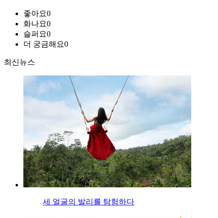
좋아요
0
화나요
0
슬퍼요
0
더 궁금해요
0
최신뉴스
세 얼굴의 발리를 탐험하다