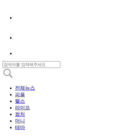
전체뉴스
피플
헬스
라이프
컬처
머니
테마