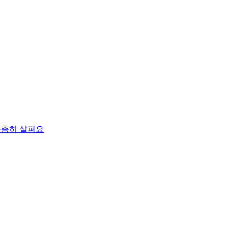
촘촘히 살펴요