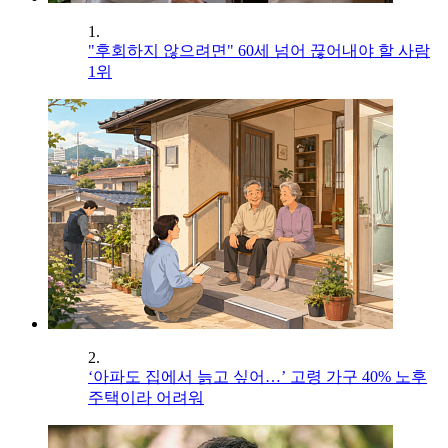
1.
"후회하지 않으려면" 60세 넘어 끊어내야 할 사람
1위
2.
‘아파도 집에서 늙고 싶어…’ 고령 가구 40% 노후
주택이라 어려워