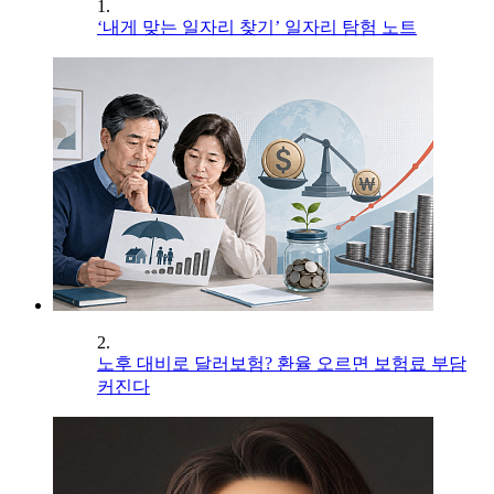
1.
‘내게 맞는 일자리 찾기’ 일자리 탐험 노트
2.
노후 대비로 달러보험? 환율 오르면 보험료 부담
커진다