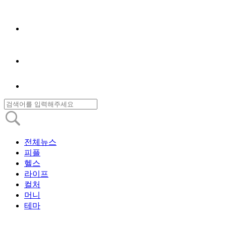
전체뉴스
피플
헬스
라이프
컬처
머니
테마