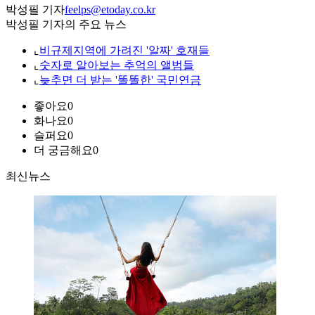
박성필 기자
feelps@etoday.co.kr
박성필 기자의 주요 뉴스
⌞
비규제지역에 가려진 '알짜' 호재들
⌞
숫자로 알아보는 추억의 앨범들
⌞
늦추면 더 받는 '똘똘한' 국민연금
좋아요
0
화나요
0
슬퍼요
0
더 궁금해요
0
최신뉴스