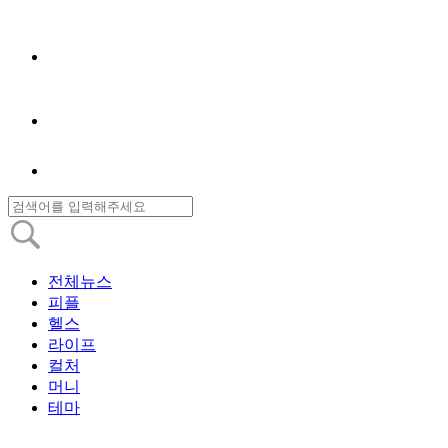
전체뉴스
피플
헬스
라이프
컬처
머니
테마