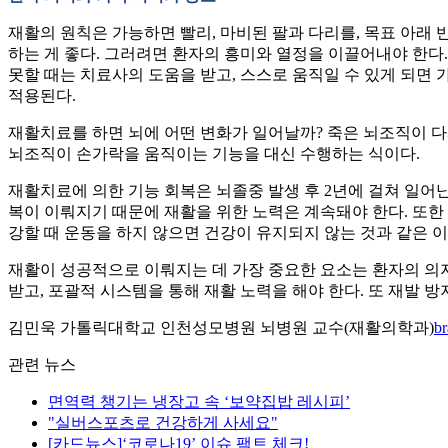
재활의 원칙은 가능하면 빨리, 마비된 팔과 다리를, 목표 아래 반
하는 게 좋다. 그러려면 환자의 흥미와 열정을 이끌어내야 한다
못할 때는 치료사의 도움을 받고, 스스로 움직일 수 있게 되면 
적용된다.
재활치료를 하면 뇌에 어떤 변화가 일어날까? 죽은 뇌조직이 다
뇌조직이 손가락을 움직이는 기능을 대신 수행하는 식이다.
재활치료에 의한 기능 회복은 뇌졸중 발생 후 2년에 걸쳐 일어난다
복이 이뤄지기 때문에 재활을 위한 노력은 계속돼야 한다. 또한 
강할 때 운동을 하지 않으면 건강이 유지되지 않는 것과 같은 이
재활이 성공적으로 이뤄지는 데 가장 중요한 요소는 환자의 의지
받고, 포괄적 시스템을 통해 재활 노력을 해야 한다. 또 재발 
김민욱 가톨릭대학교 인천성모병원 뇌병원 교수(재활의학과)
b
관련 뉴스
면역력 챙기는 냉장고 속 ‘보약집밥 레시피’
"실버스포츠로 건강하게 사세요"
[카드뉴스]‘코로나19’ 이슈 팩트 체크!