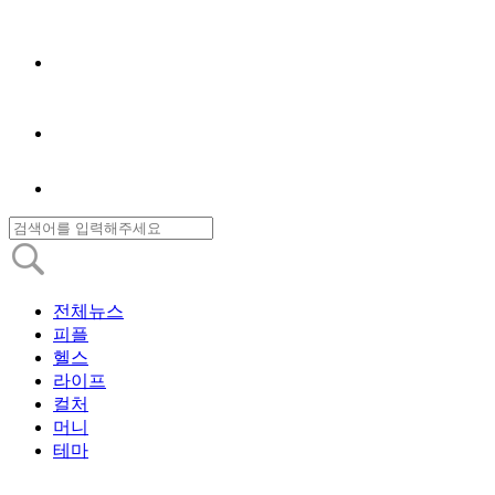
전체뉴스
피플
헬스
라이프
컬처
머니
테마