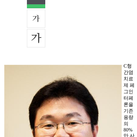
C형
간염
치료
제 페
그인
터페
론을
기존
용량
의
80%
만 사