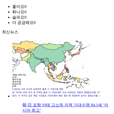
좋아요
0
화나요
0
슬퍼요
0
더 궁금해요
0
최신뉴스
韓·日 포함 아태 고소득 지역 기대수명 84.1세 ‘아
시아 최고’