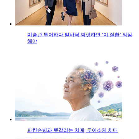
미술관 투어하다 발바닥 찌릿하면 ‘이 질환’ 의심
해야
파킨슨병과 헷갈리는 치매, 루이소체 치매