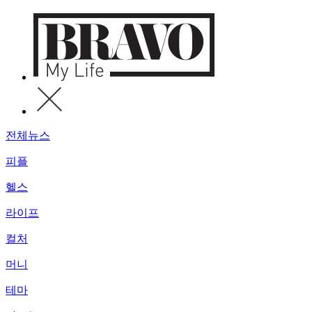
전체뉴스
피플
헬스
라이프
컬처
머니
테마