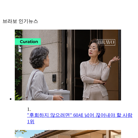
브라보 인기뉴스
1.
"후회하지 않으려면" 60세 넘어 끊어내야 할 사람
1위