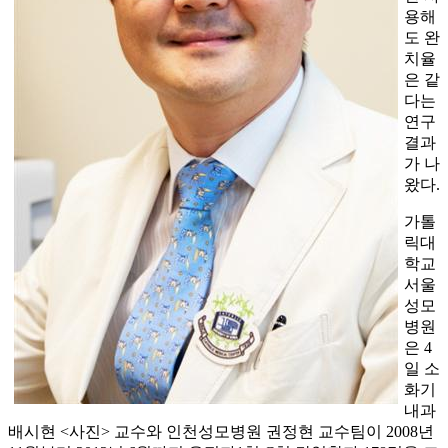
용해
도 완
치율
은 같
다는
연구
결과
가 나
왔다.
가톨
릭대
학교
서울
성모
병원
은 4
일 소
화기
내과
배시현 <사진> 교수와 인천성모병원 권정현 교수팀이 2008년