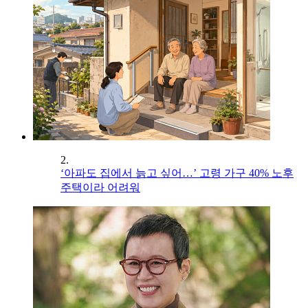
2.
‘아파도 집에서 늙고 싶어…’ 고령 가구 40% 노후
주택이라 어려워