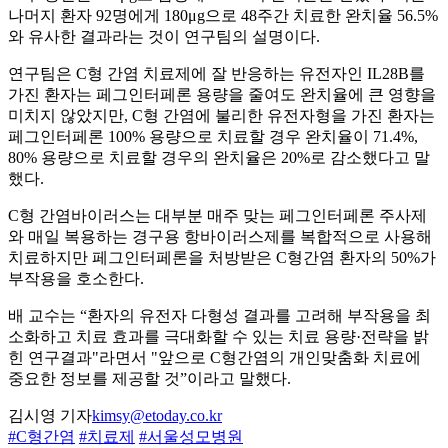
나머지 환자 92명에게 180μg으로 48주간 치료한 완치율 56.5%
와 유사한 결과라는 것이 연구팀의 설명이다.
연구팀은 C형 간염 치료제에 잘 반응하는 유전자인 IL28B를
가진 환자는 페그인터페론 용량을 줄여도 완치율에 큰 영향을
미치지 않았지만, C형 간염에 불리한 유전자형을 가진 환자는
페그인터페론 100% 용량으로 치료할 경우 완치율이 71.4%,
80% 용량으로 치료할 경우의 완치율은 20%로 감소했다고 말
했다.
C형 간염바이러스는 대부분 매주 맞는 페그인터페론 주사제
와 매일 복용하는 경구용 항바이러스제를 복합적으로 사용해
치료하지만 페그인터페론을 처방받은 C형간염 환자의 50%가
부작용을 호소한다.
배 교수는 “환자의 유전자 다형성 결과를 고려해 부작용을 최
소화하고 치료 효과를 극대화할 수 있는 치료 용량·전략을 밝
힌 연구결과"라면서 "앞으로 C형간염의 개인맞춤화 치료에
중요한 정보를 제공할 것”이라고 말했다.
김시영 기자
kimsy@etoday.co.kr
#C형간염
#치료제
#서울성모병원