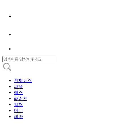
전체뉴스
피플
헬스
라이프
컬처
머니
테마