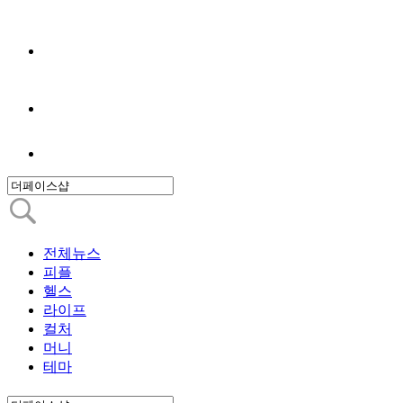
전체뉴스
피플
헬스
라이프
컬처
머니
테마