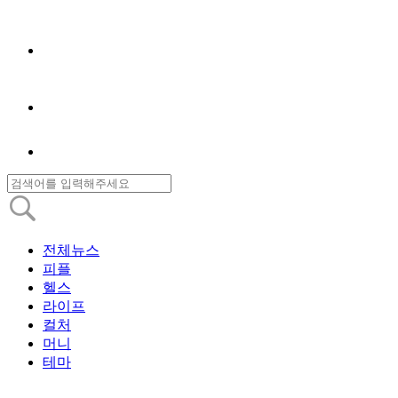
전체뉴스
피플
헬스
라이프
컬처
머니
테마