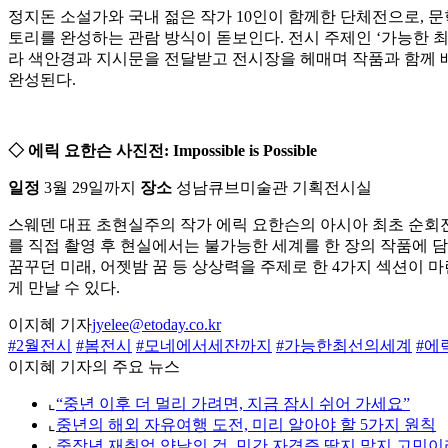
정지돈 소설가와 국내 젊은 작가 10인이 함께한 단체전으로, 
토리를 완성하는 관람 방식이 돋보인다. 전시 주제인 ‘가능한 
라 색안경과 지시문을 전달받고 전시장을 헤매며 작품과 함께 배
완성된다.
◇ 에릭 요한슨 사진전: Impossible is Possible
일정
3월 29일까지
장소
성남큐브미술관 기획전시실
스웨덴 대표 초현실주의 작가 에릭 요한슨의 아시아 최초 순회전
를 직접 촬영 후 현실에서는 불가능한 세계를 한 장의 작품에 담
꿈꾸던 미래, 어젯밤 꿈 등 상상력을 주제로 한 4가지 섹션이 
게 만날 수 있다.
이지혜 기자
jyelee@etoday.co.kr
#2월전시
#봄전시
#모네에서세잔까지
#가능한최선의세계
#에
이지혜 기자의 주요 뉴스
⌞
“중년 이후 더 멀리 가려면, 지금 잠시 쉬어 가세요”
⌞
중년의 해외 자유여행 도전, 미리 알아야 할 5가지 원칙
⌞
중장년 재취업 양날의 검, 민간 자격증 딸지 말지 고민이