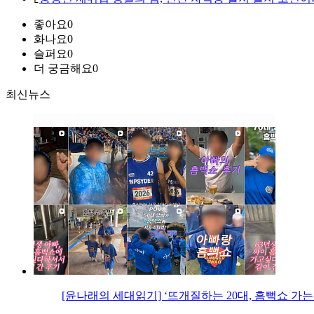
좋아요
0
화나요
0
슬퍼요
0
더 궁금해요
0
최신뉴스
[윤나래의 세대읽기] ‘뜨개질하는 20대, 흠뻑쇼 가는