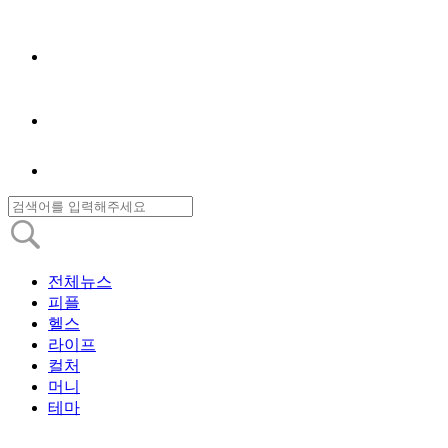
전체뉴스
피플
헬스
라이프
컬처
머니
테마