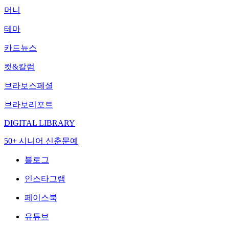
머니
테마
카드뉴스
컷&칼럼
브라보스페셜
브라보리포트
DIGITAL LIBRARY
50+ 시니어 신춘문예
블로그
인스타그램
페이스북
유튜브