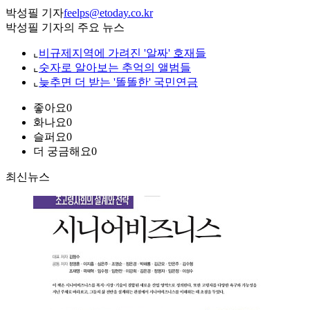
박성필 기자
feelps@etoday.co.kr
박성필 기자의 주요 뉴스
⌞
비규제지역에 가려진 '알짜' 호재들
⌞
숫자로 알아보는 추억의 앨범들
⌞
늦추면 더 받는 '똘똘한' 국민연금
좋아요
0
화나요
0
슬퍼요
0
더 궁금해요
0
최신뉴스