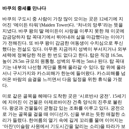
바쿠의 중세를 만나다
바쿠의 구도시 중 사람이 가장 많이 모이는 곳은 12세기에 지
어진 ‘메이든 타워’(Maiden Tower)다. ‘처녀의 망루’라는 뜻을
지녔다. 바쿠 왕의 딸 메이든이 사랑을 이루지 못한 채 이곳에
감금당하자 탑 꼭대기에서 뛰어내려 삶을 마감했다는 이야기
가 전해진다. 또 바쿠 왕이 감금한 여동생이 수치심으로 투신
했다는 전설도 있다. 아무튼 지금까지 성벽이 부서지거나 외부
세력에 정복당한 적은 한 번도 없다고 한다. 탑은 직경 16.5m,
높이 29.5m 규모의 원통형. 성벽의 두께는 5m나 된다. 탑 꼭대
기는 내부의 나선형 계단을 통해 올라갈 수 있다. 탑 위에 올라
서니 구시가지와 카스피해가 한눈에 들어왔다. 카스피해를 넘
어온 바람의 숨결을 느끼면서 다음 일정을 위한 휴식을 가졌
다.
미로 같은 골목을 헤매다 도착한 곳은 ‘시르반샤 궁전’. 15세기
에 지어진 이 건물은 아제르바이잔 건축 양식의 진주로 불린
다. 왕궁과 건물들이 균형감 있는 조화를 이루고 있다. 궁전으
로 가는 골목을 걸을 때 어디선가, 신을 부르는 듯한 애절한 소
리가 들렸다. 한여름의 열기 속에 길게 꼬리를 물며 이어지는
‘아잔’(이슬람 사원에서 기도시간을 알리는 소리)을 따라가 보