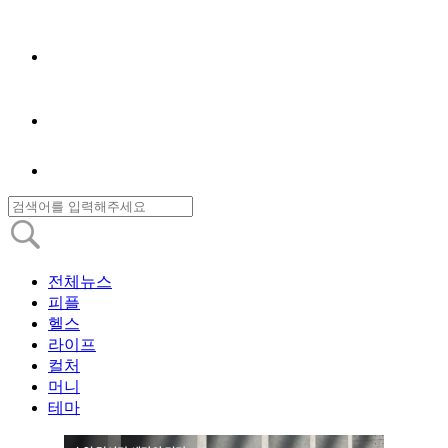
전체뉴스
피플
헬스
라이프
컬처
머니
테마