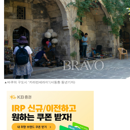
▲바쿠의 구도시 ‘카라반세라이’(서동환 동년기자)