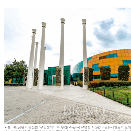
▲불바르 공원의 중심인 ‘무감센터’ : ※ 무감(Mugam) 유명한 시(詩)나 음유시인들의 노