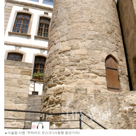
▲이슬람 사원 ‘무하마드 모스크’(서동환 동년기자)