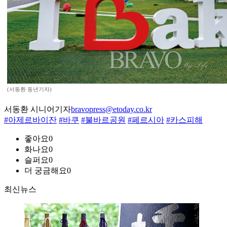
(서동환 동년기자)
서동환 시니어기자
bravopress@etoday.co.kr
#아제르바이잔
#바쿠
#불바르공원
#페르시아
#카스피해
좋아요
0
화나요
0
슬퍼요
0
더 궁금해요
0
최신뉴스