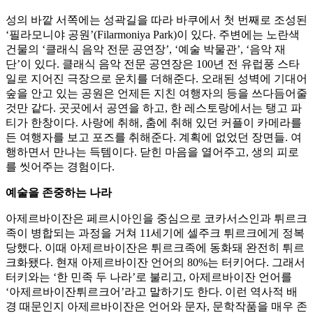
성의 바깥 서쪽에는 성곽길을 따라 바쿠에서 첫 번째로 조성된
‘필라모니야 공원’(Filarmoniya Park)이 있다. 주변에는 노란색
건물의 ‘클래식 음악 전문 공연장’, ‘예술 박물관’, ‘음악 재
단’이 있다. 클래식 음악 전문 공연장은 100년 전 유럽풍 스타
일로 지어진 극장으로 운치를 더해준다. 오래된 성벽에 기대어
숲을 안고 있는 공원은 언제든 지친 여행자의 등을 쓰다듬어줄
것만 같다. 곳곳에서 공연을 하고, 한 레스토랑에서는 탱고 파
티가 한창이다. 사랑에 취해, 춤에 취해 있던 커플이 카메라를
든 여행자를 보고 포즈를 취해준다. 계획에 없었던 장면들. 여
행하면서 만나는 득템이다. 닫힌 마음을 열어주고, 생의 피로
를 씻어주는 경험이다.
예술을 존중하는 나라
아제르바이잔은 페르시아인을 중심으로 코카서스인과 튀르크
족이 병합되는 과정을 거쳐 11세기에 셀주크 튀르크에게 정복
당했다. 이때 아제르바이잔은 튀르크족에 동화돼 완전히 튀르
크화됐다. 현재 아제르바이잔 언어의 80%는 터키어다. 그래서
터키와는 ‘한 민족 두 나라’로 불리고, 아제르바이잔 언어를
‘아제르바이잔튀르크어’라고 말하기도 한다. 이런 역사적 배
경 때문인지 아제르바이잔은 언어와 문자, 문학작품을 매우 존