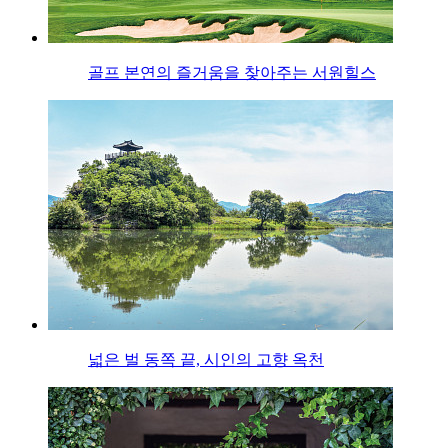
골프 본연의 즐거움을 찾아주는 서원힐스
넓은 벌 동쪽 끝, 시인의 고향 옥천