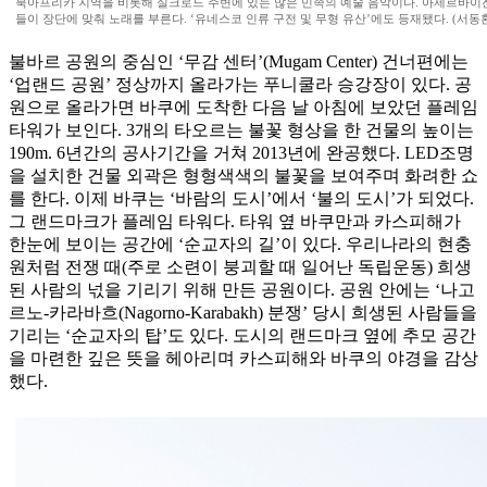
북아프리카 지역을 비롯해 실크로드 주변에 있는 많은 민족의 예술 음악이다. 아제르바이잔
들이 장단에 맞춰 노래를 부른다. ‘유네스코 인류 구전 및 무형 유산’에도 등재됐다. (서동
불바르 공원의 중심인 ‘무감 센터’(Mugam Center) 건너편에는
‘업랜드 공원’ 정상까지 올라가는 푸니쿨라 승강장이 있다. 공
원으로 올라가면 바쿠에 도착한 다음 날 아침에 보았던 플레임
타워가 보인다. 3개의 타오르는 불꽃 형상을 한 건물의 높이는
190m. 6년간의 공사기간을 거쳐 2013년에 완공했다. LED조명
을 설치한 건물 외곽은 형형색색의 불꽃을 보여주며 화려한 쇼
를 한다. 이제 바쿠는 ‘바람의 도시’에서 ‘불의 도시’가 되었다.
그 랜드마크가 플레임 타워다. 타워 옆 바쿠만과 카스피해가
한눈에 보이는 공간에 ‘순교자의 길’이 있다. 우리나라의 현충
원처럼 전쟁 때(주로 소련이 붕괴할 때 일어난 독립운동) 희생
된 사람의 넋을 기리기 위해 만든 공원이다. 공원 안에는 ‘나고
르노-카라바흐(Nagorno-Karabakh) 분쟁’ 당시 희생된 사람들을
기리는 ‘순교자의 탑’도 있다. 도시의 랜드마크 옆에 추모 공간
을 마련한 깊은 뜻을 헤아리며 카스피해와 바쿠의 야경을 감상
했다.