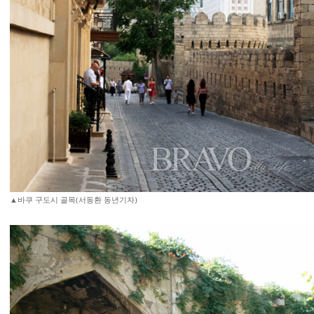
▲바쿠 구도시 골목(서동환 동년기자)