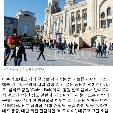
▲28 May 광장(서동환 동년기자)
바쿠의 로데오 거리 끝으로 지나가는 큰 대로를 건너면 카스피
해를 끼고 바쿠만을 따라 엄청 길고, 넓은 공원이 펼쳐진다. 바
로 ‘불바르 공원’(Bulvar Park)이다. 공원 한쪽 끝에서 반대쪽까
지 걸으면 2시간 정도 걸린다. 카스피해에서 불어오는 바람 때
문에 나뭇가지가 한 방향으로 치우쳐 있다. 공원 안에는 여객
선 터미널, 요트 정박장, 대형 쇼핑몰, 국립 카페 박물관, 아즈
네프 광장, 대형 회전 관람차인 ‘바쿠 아이’, 대규모 고급 호텔