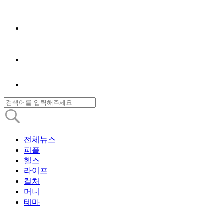
전체뉴스
피플
헬스
라이프
컬처
머니
테마