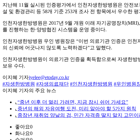
지난해 11월 실시된 인증평가에서 인천자생한방병원은 안전보장활동
설 및 환경관리 등 58개 기준 253개 조사 전 항목에서 우수한 
인천자생한방병원은 2017년 9월 개원 이래 자기공명장치(MRI)
를 진행하는 한·양방협진 시스템을 운영 중이다.
인천자생한방병원 우인 병원장은 “이번 의료기관 인증은 인천자
의 신뢰에 어긋나지 않도록 노력하겠다”고 말했다.
인천자생한방병원이 의료기관 인증을 획득함으로써 자생한방병원은
보유 수다.
이지혜 기자
jyelee@etoday.co.kr
#자생한방병원
#자생의료재단
#인천자생한방병원
#우인병원
이지혜 기자의 주요 뉴스
⌞
“중년 이후 더 멀리 가려면, 지금 잠시 쉬어 가세요”
⌞
중년의 해외 자유여행 도전, 미리 알아야 할 5가지 원칙
⌞
중장년 재취업 양날의 검, 민간 자격증 딸지 말지 고민이
좋아요
0
화나요
0
슬퍼요
0