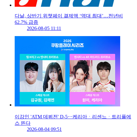
다날, 상반기 위챗페이 결제액 ‘역대 최대’…전년비
62.7% 급증
2026-08-05 11:11
이강인 'ATM 데뷔전' D-5⋯케리아ㆍ리센느ㆍ트리플에
스 뜬다
2026-08-04 09:51