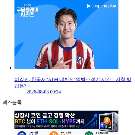
이강인, 한국서 'ATM 데뷔전' 임박⋯경기 시간ㆍ시청 방
법은?
2026-08-03 09:24
넥스블록