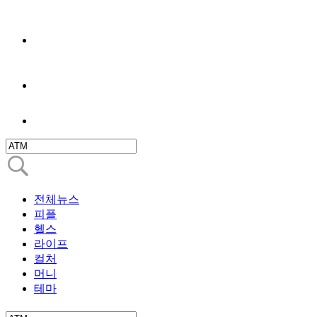
전체뉴스
피플
헬스
라이프
컬처
머니
테마