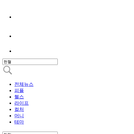
전체뉴스
피플
헬스
라이프
컬처
머니
테마