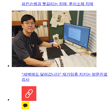
파킨슨병과 헷갈리는 치매, 루이소체 치매
“새벽에도 달려갑니다” 재가임종 지키는 방문진료
의사