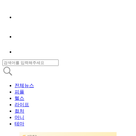
전체뉴스
피플
헬스
라이프
컬처
머니
테마