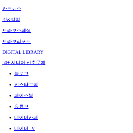
카드뉴스
컷&칼럼
브라보스페셜
브라보리포트
DIGITAL LIBRARY
50+ 시니어 신춘문예
블로그
인스타그램
페이스북
유튜브
네이버카페
네이버TV