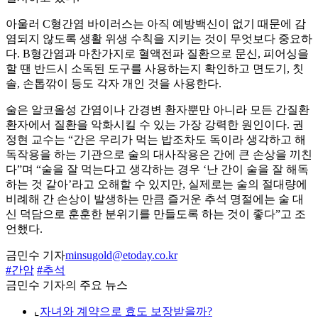
아울러 C형간염 바이러스는 아직 예방백신이 없기 때문에 감
염되지 않도록 생활 위생 수칙을 지키는 것이 무엇보다 중요하
다. B형간염과 마찬가지로 혈액전파 질환으로 문신, 피어싱을
할 땐 반드시 소독된 도구를 사용하는지 확인하고 면도기, 칫
솔, 손톱깎이 등도 각자 개인 것을 사용한다.
술은 알코올성 간염이나 간경변 환자뿐만 아니라 모든 간질환
환자에서 질환을 악화시킬 수 있는 가장 강력한 원인이다. 권
정현 교수는 “간은 우리가 먹는 밥조차도 독이라 생각하고 해
독작용을 하는 기관으로 술의 대사작용은 간에 큰 손상을 끼친
다”며 “술을 잘 먹는다고 생각하는 경우 ‘난 간이 술을 잘 해독
하는 것 같아’라고 오해할 수 있지만, 실제로는 술의 절대량에
비례해 간 손상이 발생하는 만큼 즐거운 추석 명절에는 술 대
신 덕담으로 훈훈한 분위기를 만들도록 하는 것이 좋다”고 조
언했다.
금민수 기자
minsugold@etoday.co.kr
#간암
#추석
금민수 기자의 주요 뉴스
⌞
자녀와 계약으로 효도 보장받을까?