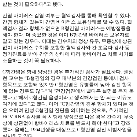
받는 것이 필요하다”고 했다.
간염 바이러스 감염 여부는 혈액검사를 통해 확인할 수 있다.
간염 항체가 있는지 간염 바이러스 보유상태를 알 수 있다. 혈
액검사 결과 항체가 없으면 B형간염 바이러스는 예방접종을
해야 한다. 더 중요한 것은 이미 B형간염 바이러스 보유자로
알고 있는 경우다. 이때는 간수치의 정상 유무, 무증상에 상관
없이 바이러스 수치를 포함한 혈액검사와 간 초음파 검사 등
정기진료를 받아 간염의 상태에 따라 항바이러스 치료 시기를
조율하는 것이 꼭 필요하다.
C형간염은 항체 양성인 경우 추가적인 검사가 필요하다. 권정
현 교수는 “B형간염의 경우 대부분의 건강검진 등에서 검사
항목으로 포함돼 있지만 C형간염은 유병률이 낮아 검진 항목
에 없는 경우도 많다”며 “건강검진에서 별다른 설명을 듣지 못
했다고 해서 C형간염 음성이라고 생각해서는 안 되는 이유도
여기에 있다”고 했다. 이어 “C형간염의 경우 항체가 있다는 것
은 오히려 만성 C형간염 진단을 의미하는 것으로, 추가적인
HCV RNA 검사를 꼭 시행해 양성으로 나온 경우 간수치, 무증
상에 상관없이 항바이러스 치료를 반드시 해야 한다”고 강조
했다. 올해는 1964년생을 대상으로 C형간염 검진 시범사업을
실시하고 있다.