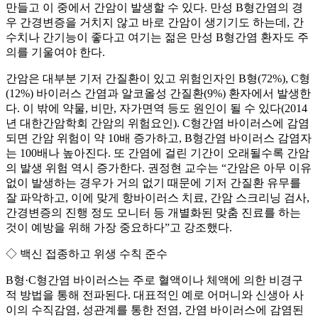
만들고 이 중에서 간암이 발생할 수 있다. 만성 B형간염의 경
우 간경변증을 거치지 않고 바로 간암이 생기기도 하는데, 간
수치나 간기능이 좋다고 여기는 젊은 만성 B형간염 환자도 주
의를 기울여야 한다.
간암은 대부분 기저 간질환이 있고 위험인자인 B형(72%), C형
(12%) 바이러스 간염과 알코올성 간질환(9%) 환자에서 발생한
다. 이 밖에 약물, 비만, 자가면역 등도 원인이 될 수 있다(2014
년 대한간암학회 간암의 위험요인). C형간염 바이러스에 감염
되면 간암 위험이 약 10배 증가하고, B형간염 바이러스 감염자
는 100배나 높아진다. 또 간염에 걸린 기간이 오래될수록 간암
의 발생 위험 역시 증가한다. 권정현 교수는 “간암은 아무 이유
없이 발생하는 경우가 거의 없기 때문에 기저 간질환 유무를
잘 파악하고, 이에 맞게 항바이러스 치료, 간암 스크리닝 검사,
간경변증의 진행 정도 모니터 등 개별화된 맞춤 진료를 하는
것이 예방을 위해 가장 중요하다”고 강조했다.
◇ 백신 접종하고 위생 수칙 준수
B형·C형간염 바이러스는 주로 혈액이나 체액에 의한 비경구
적 방법을 통해 전파된다. 대표적인 예로 어머니와 신생아 사
이의 수직감염, 성관계를 통한 전염, 간염 바이러스에 감염된