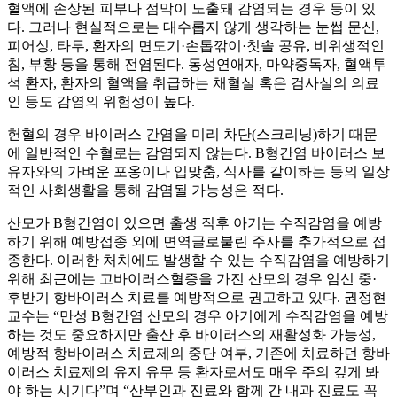
혈액에 손상된 피부나 점막이 노출돼 감염되는 경우 등이 있
다. 그러나 현실적으로는 대수롭지 않게 생각하는 눈썹 문신,
피어싱, 타투, 환자의 면도기·손톱깎이·칫솔 공유, 비위생적인
침, 부황 등을 통해 전염된다. 동성연애자, 마약중독자, 혈액투
석 환자, 환자의 혈액을 취급하는 채혈실 혹은 검사실의 의료
인 등도 감염의 위험성이 높다.
헌혈의 경우 바이러스 간염을 미리 차단(스크리닝)하기 때문
에 일반적인 수혈로는 감염되지 않는다. B형간염 바이러스 보
유자와의 가벼운 포옹이나 입맞춤, 식사를 같이하는 등의 일상
적인 사회생활을 통해 감염될 가능성은 적다.
산모가 B형간염이 있으면 출생 직후 아기는 수직감염을 예방
하기 위해 예방접종 외에 면역글로불린 주사를 추가적으로 접
종한다. 이러한 처치에도 발생할 수 있는 수직감염을 예방하기
위해 최근에는 고바이러스혈증을 가진 산모의 경우 임신 중·
후반기 항바이러스 치료를 예방적으로 권고하고 있다. 권정현
교수는 “만성 B형간염 산모의 경우 아기에게 수직감염을 예방
하는 것도 중요하지만 출산 후 바이러스의 재활성화 가능성,
예방적 항바이러스 치료제의 중단 여부, 기존에 치료하던 항바
이러스 치료제의 유지 유무 등 환자로서도 매우 주의 깊게 봐
야 하는 시기다”며 “산부인과 진료와 함께 간 내과 진료도 꼭