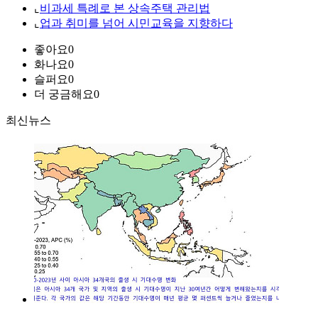
⌞
비과세 특례로 본 상속주택 관리법
⌞
업과 취미를 넘어 시민교육을 지향하다
좋아요
0
화나요
0
슬퍼요
0
더 궁금해요
0
최신뉴스