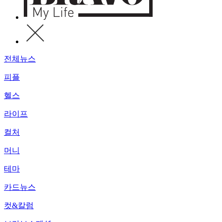
전체뉴스
피플
헬스
라이프
컬처
머니
테마
카드뉴스
컷&칼럼