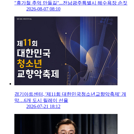
"휴가철 추억 만들길"...전남광주특별시 해수욕장 손짓
2026-08-07 08:10
경기아트센터, '제11회 대한민국청소년교향악축제' 개
막…6개 도시 릴레이 선율
2026-07-21 18:12