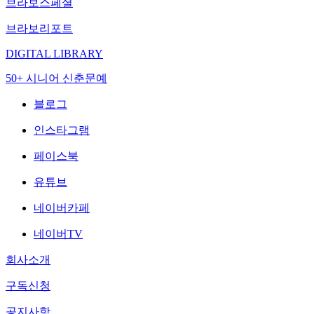
브라보스페셜
브라보리포트
DIGITAL LIBRARY
50+ 시니어 신춘문예
블로그
인스타그램
페이스북
유튜브
네이버카페
네이버TV
회사소개
구독신청
공지사항