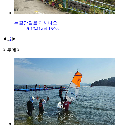
논골담길을 아시나요!
2019-11-04 15:38
◀
1
2
▶
이투데이