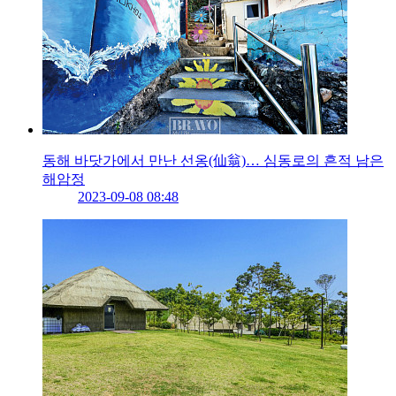
동해 바닷가에서 만난 선옹(仙翁)… 심동로의 흔적 남은
해암정
2023-09-08 08:48