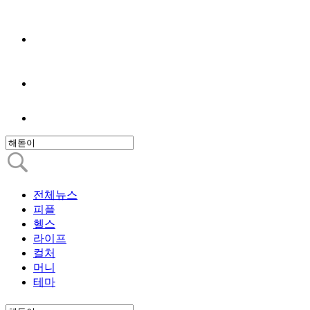
전체뉴스
피플
헬스
라이프
컬처
머니
테마