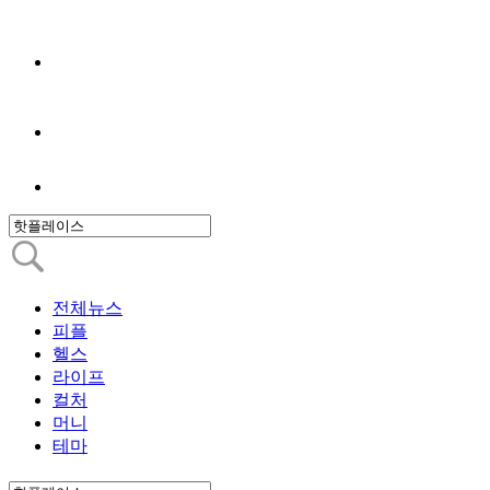
전체뉴스
피플
헬스
라이프
컬처
머니
테마