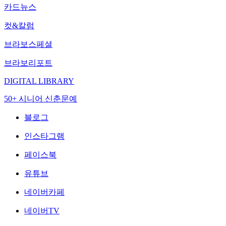
카드뉴스
컷&칼럼
브라보스페셜
브라보리포트
DIGITAL LIBRARY
50+ 시니어 신춘문예
블로그
인스타그램
페이스북
유튜브
네이버카페
네이버TV