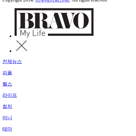
전체뉴스
피플
헬스
라이프
컬처
머니
테마