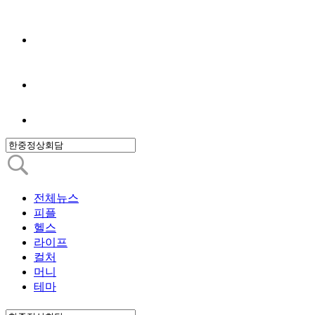
전체뉴스
피플
헬스
라이프
컬처
머니
테마