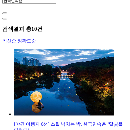
검색결과 총
10
건
최신순
정확도순
[야간 여행지 6선] 스릴 넘치는 밤, 한국민속촌 ‘달빛을