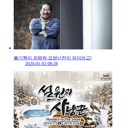
볼기짝이 피범벅 오방난전이 되더라고!
2020-01-02 08:28