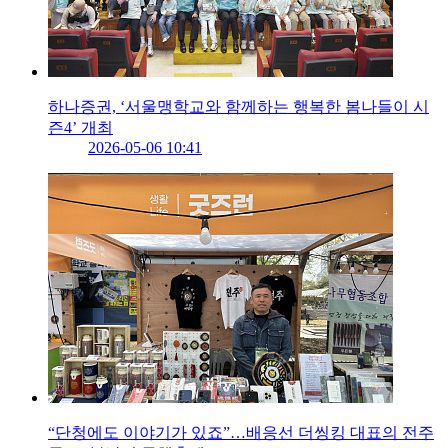
하나증권, ‘서울맹학교와 함께하는 행복한 봄나들이 시
즌4’ 개최
2026-05-06 10:41
“단청에도 이야기가 있죠”…배응선 더씽킹 대표의 전주