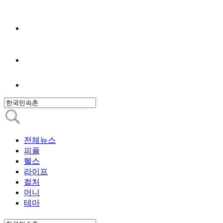
전체뉴스
피플
헬스
라이프
컬처
머니
테마