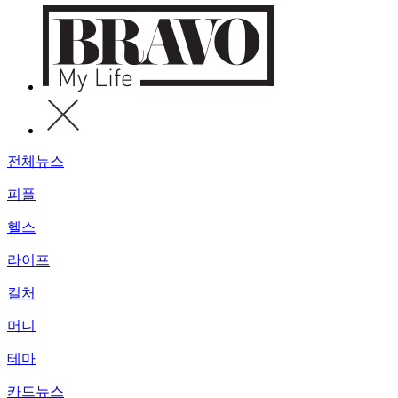
전체뉴스
피플
헬스
라이프
컬처
머니
테마
카드뉴스