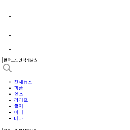
전체뉴스
피플
헬스
라이프
컬처
머니
테마