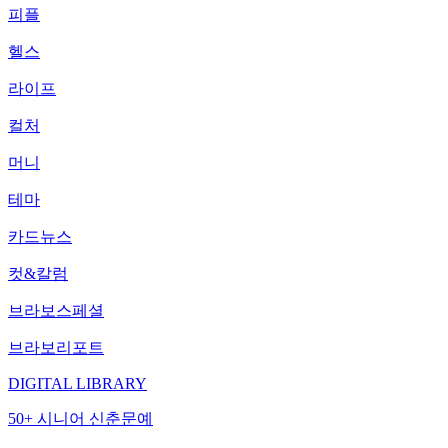
피플
헬스
라이프
컬처
머니
테마
카드뉴스
컷&칼럼
브라보스페셜
브라보리포트
DIGITAL LIBRARY
50+ 시니어 신춘문예