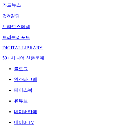
카드뉴스
컷&칼럼
브라보스페셜
브라보리포트
DIGITAL LIBRARY
50+ 시니어 신춘문예
블로그
인스타그램
페이스북
유튜브
네이버카페
네이버TV