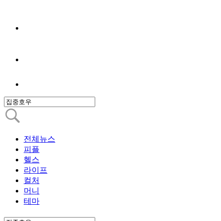
전체뉴스
피플
헬스
라이프
컬처
머니
테마