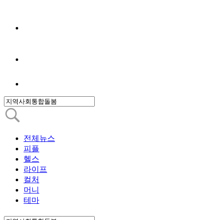
전체뉴스
피플
헬스
라이프
컬처
머니
테마