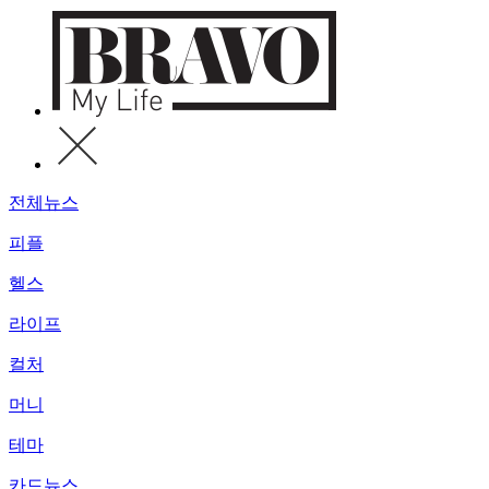
전체뉴스
피플
헬스
라이프
컬처
머니
테마
카드뉴스