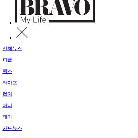
전체뉴스
피플
헬스
라이프
컬처
머니
테마
카드뉴스