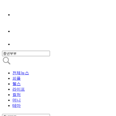
전체뉴스
피플
헬스
라이프
컬처
머니
테마