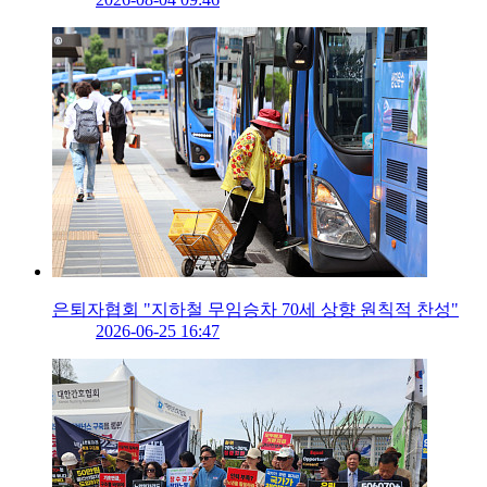
은퇴자협회 "지하철 무임승차 70세 상향 원칙적 찬성"
2026-06-25 16:47