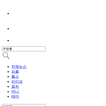
전체뉴스
피플
헬스
라이프
컬처
머니
테마