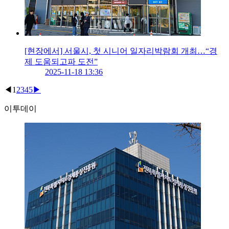
[현장에서] 서울시, 첫 시니어 일자리박람회 개최…“경
제 도움되고파 도전”
2025-11-18 13:36
◀
1
2
3
4
5
▶
이투데이