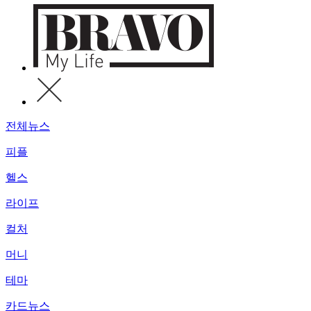
전체뉴스
피플
헬스
라이프
컬처
머니
테마
카드뉴스