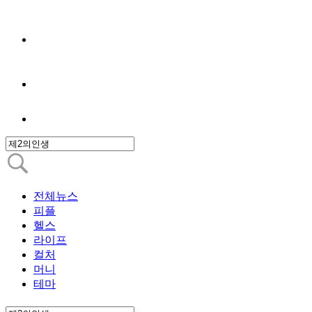
전체뉴스
피플
헬스
라이프
컬처
머니
테마