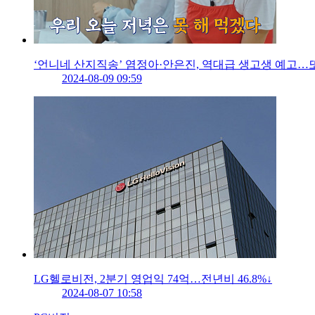
‘언니네 산지직송’ 염정아·안은진, 역대급 생고생 예고…
2024-08-09 09:59
LG헬로비전, 2분기 영업익 74억…전년비 46.8%↓
2024-08-07 10:58