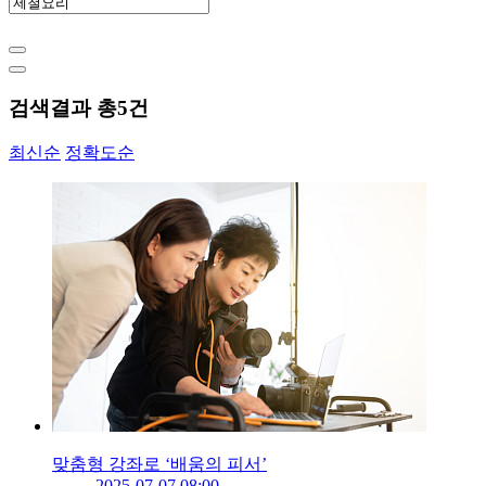
검색결과 총
5
건
최신순
정확도순
맞춤형 강좌로 ‘배움의 피서’
2025-07-07 08:00