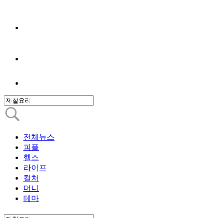
전체뉴스
피플
헬스
라이프
컬처
머니
테마