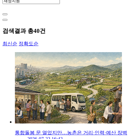
검색결과 총
40
건
최신순
정확도순
통합돌봄 문 열었지만…농촌은 거리·인력·예산 장벽
2026-07-22 16:42