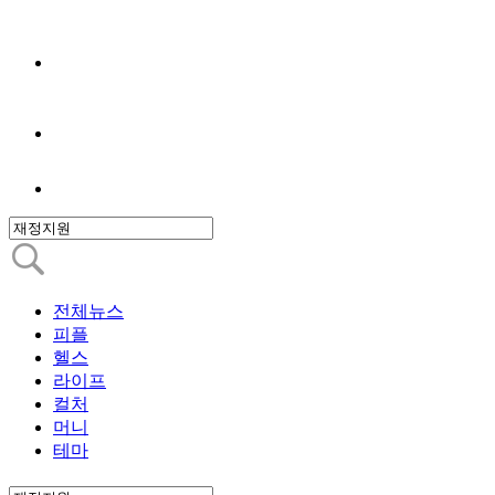
전체뉴스
피플
헬스
라이프
컬처
머니
테마